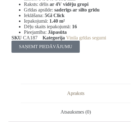
Raksts: dēlis
ar 4V vidēju gropi
Grīdas apsilde:
saderīgs ar silto grīdu
Ieklāšana:
5Gi Click
Iepakojumā:
1.40 m²
Dēļu skaits iepakojumā:
16
Pieejamība:
Jāpasūta
SKU
CA187
Kategorija
Vinila grīdas segumi
SAŅEMT PIEDĀVĀJUMU
Apraksts
Atsauksmes (0)