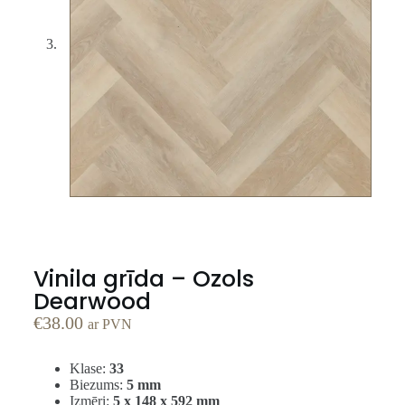
Vinila grīda – Ozols
Dearwood
€
38.00
ar PVN
Klase:
33
Biezums:
5 mm
Izmēri:
5 x 148 x 592 mm