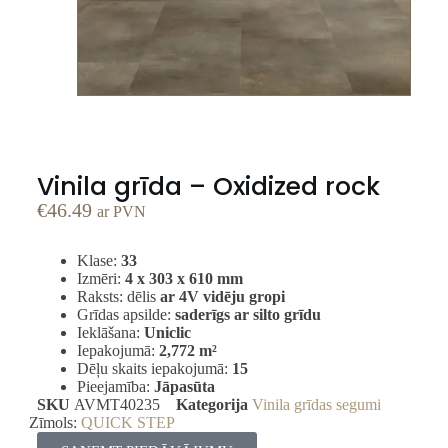
Vinila grīda – Oxidized rock
€
46.49
ar PVN
Klase:
33
Izmēri:
4 x 303 x 610 mm
Raksts: dēlis
ar 4V vidēju gropi
Grīdas apsilde:
saderīgs ar silto grīdu
Ieklāšana:
Uniclic
Iepakojumā:
2,772
m²
Dēļu skaits iepakojumā:
15
Pieejamība:
Jāpasūta
SKU
AVMT40235
Kategorija
Vinila grīdas segumi
Zīmols:
QUICK STEP