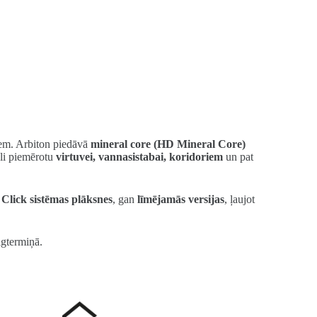
riem. Arbiton piedāvā
mineral core (HD Mineral Core)
āli piemērotu
virtuvei, vannasistabai, koridoriem
un pat
ā
Click sistēmas plāksnes
, gan
līmējamās versijas
, ļaujot
ilgtermiņā.