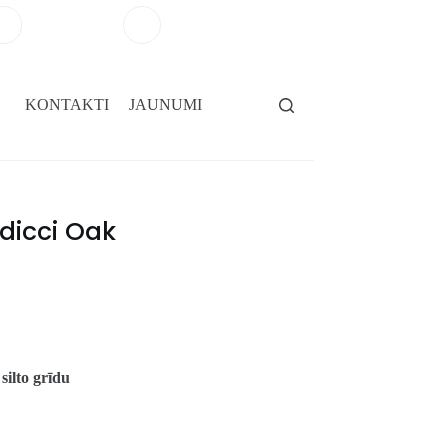
+371 29264101
salons@gridassegumi.lv
KONTAKTI
JAUNUMI
edicci Oak
 silto grīdu