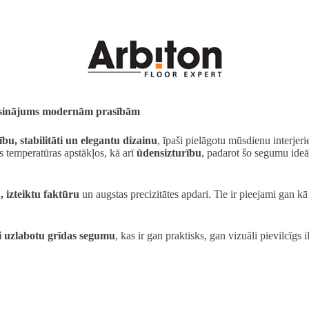
s risinājums modernām prasībām
ību, stabilitāti un elegantu dizainu
, īpaši pielāgotu mūsdienu interje
s temperatūras apstākļos, kā arī
ūdensizturību
, padarot šo segumu ide
 izteiktu faktūru
un augstas precizitātes apdari. Tie ir pieejami gan k
i uzlabotu grīdas segumu
, kas ir gan praktisks, gan vizuāli pievilcīgs 