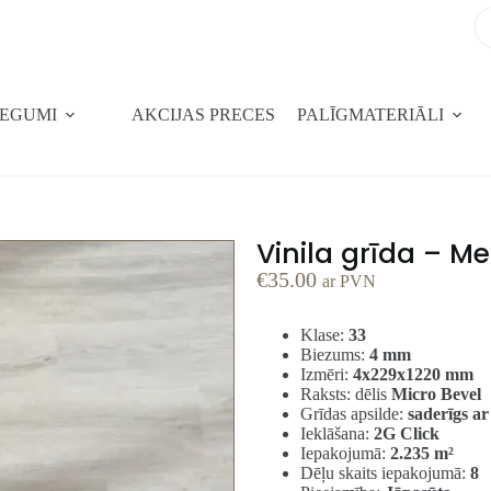
SEGUMI
AKCIJAS PRECES
PALĪGMATERIĀLI
Vinila grīda – M
€
35.00
ar PVN
Klase:
33
Biezums:
4 mm
Izmēri:
4x229x1220 mm
Raksts: dēlis
Micro Bevel
Grīdas apsilde:
saderīgs ar
Ieklāšana:
2G Click
Iepakojumā:
2.235 m²
Dēļu skaits iepakojumā:
8