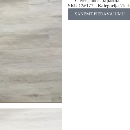
Pieejamība:
Jāpasūta
SKU
CW177
Kategorija
Vinil
SAŅEMT PIEDĀVĀJUMU