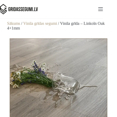
Sākums
/
Vinila grīdas segumi
/ Vinila grīda – Linkoln Oak
4+1mm