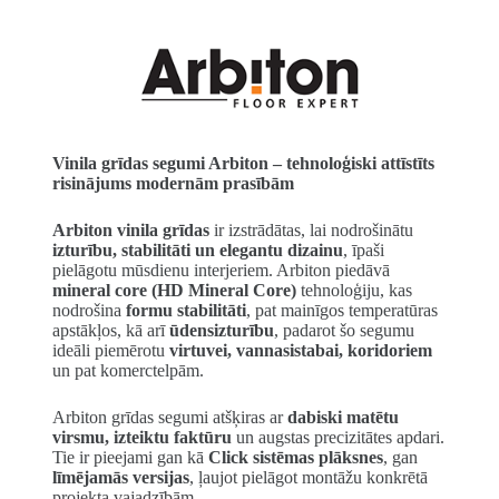
Vinila grīdas segumi Arbiton – tehnoloģiski attīstīts
risinājums modernām prasībām
Arbiton vinila grīdas
ir izstrādātas, lai nodrošinātu
izturību, stabilitāti un elegantu dizainu
, īpaši
pielāgotu mūsdienu interjeriem. Arbiton piedāvā
mineral core (HD Mineral Core)
tehnoloģiju, kas
nodrošina
formu stabilitāti
, pat mainīgos temperatūras
apstākļos, kā arī
ūdensizturību
, padarot šo segumu
ideāli piemērotu
virtuvei, vannasistabai, koridoriem
un pat komerctelpām.
Arbiton grīdas segumi atšķiras ar
dabiski matētu
virsmu, izteiktu faktūru
un augstas precizitātes apdari.
Tie ir pieejami gan kā
Click sistēmas plāksnes
, gan
līmējamās versijas
, ļaujot pielāgot montāžu konkrētā
projekta vajadzībām.