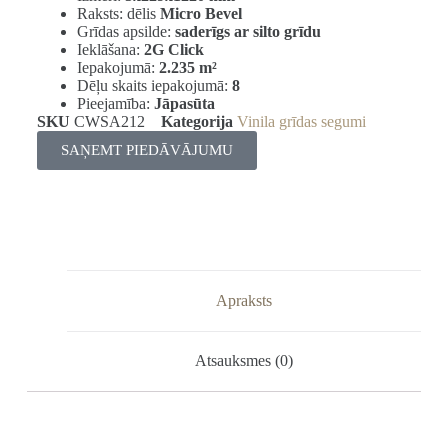
Raksts: dēlis
Micro Bevel
Grīdas apsilde:
saderīgs ar silto grīdu
Ieklāšana:
2G Click
Iepakojumā:
2.235 m²
Dēļu skaits iepakojumā:
8
Pieejamība:
Jāpasūta
SKU
CWSA212
Kategorija
Vinila grīdas segumi
SAŅEMT PIEDĀVĀJUMU
Apraksts
Atsauksmes (0)