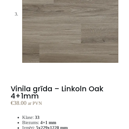
Vinila grīda – Linkoln Oak
4+1mm
€
38.00
ar PVN
Klase:
33
Biezums:
4+1 mm
Izmēri:
5x229x1220 mm