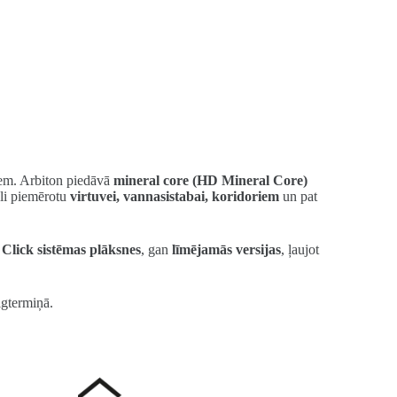
riem. Arbiton piedāvā
mineral core (HD Mineral Core)
āli piemērotu
virtuvei, vannasistabai, koridoriem
un pat
ā
Click sistēmas plāksnes
, gan
līmējamās versijas
, ļaujot
ilgtermiņā.