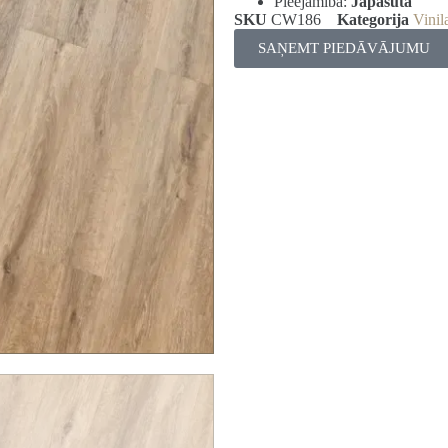
Pieejamība:
Jāpasūta
SKU
CW186
Kategorija
Vinil
SAŅEMT PIEDĀVĀJUMU