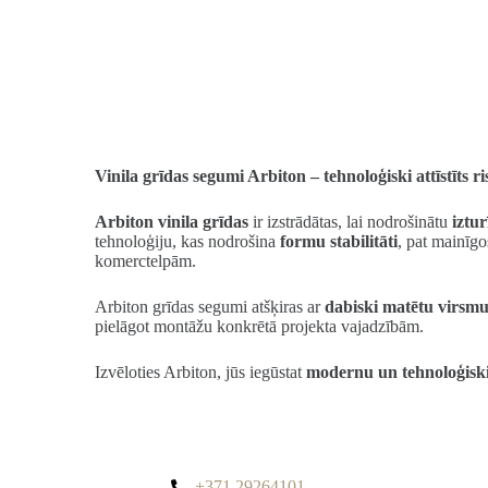
Vinila grīdas segumi Arbiton – tehnoloģiski attīstīt
Arbiton vinila grīdas
ir izstrādātas, lai nodrošinātu
iztur
tehnoloģiju, kas nodrošina
formu stabilitāti
, pat mainīgo
komerctelpām.
Arbiton grīdas segumi atšķiras ar
dabiski matētu virsmu,
pielāgot montāžu konkrētā projekta vajadzībām.
Izvēloties Arbiton, jūs iegūstat
modernu un tehnoloģisk
+371 29264101