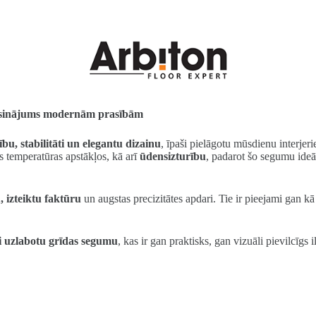
s risinājums modernām prasībām
ību, stabilitāti un elegantu dizainu
, īpaši pielāgotu mūsdienu interje
s temperatūras apstākļos, kā arī
ūdensizturību
, padarot šo segumu ide
 izteiktu faktūru
un augstas precizitātes apdari. Tie ir pieejami gan k
i uzlabotu grīdas segumu
, kas ir gan praktisks, gan vizuāli pievilcīgs 