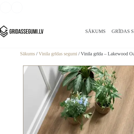
SĀKUMS
GRĪDAS 
Sākums
/
Vinila grīdas segumi
/ Vinila grīda – Lakewood O