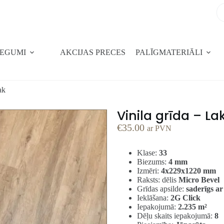
SEGUMI
AKCIJAS PRECES
PALĪGMATERIĀLI
ak
Vinila grīda – L
€
35.00
ar PVN
Klase:
33
Biezums:
4 mm
Izmēri:
4x229x1220 mm
Raksts: dēlis
Micro Bevel
Grīdas apsilde:
saderīgs ar
Ieklāšana:
2G Click
Iepakojumā:
2.235 m²
Dēļu skaits iepakojumā:
8