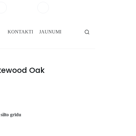
+371 29264101
salons@gridassegumi.lv
KONTAKTI
JAUNUMI
akewood Oak
 silto grīdu