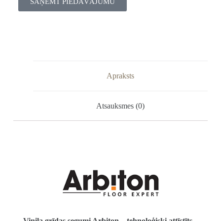
SAŅEMT PIEDĀVĀJUMU
Apraksts
Atsauksmes (0)
Vinila grīdas segumi Arbiton – tehnoloģiski attīstīts