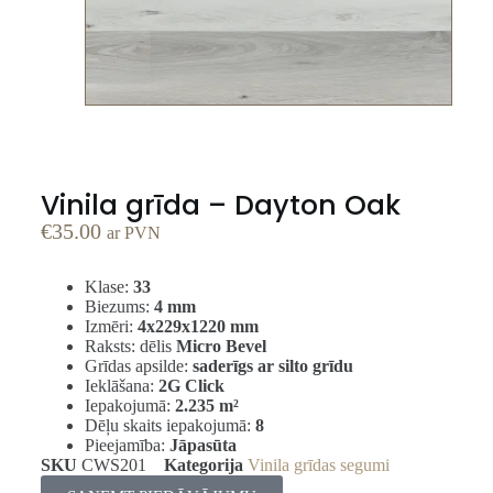
Vinila grīda – Dayton Oak
€
35.00
ar PVN
Klase:
33
Biezums:
4 mm
Izmēri:
4x229x1220 mm
Raksts: dēlis
Micro Bevel
Grīdas apsilde:
saderīgs ar silto grīdu
Ieklāšana:
2G Click
Iepakojumā:
2.235 m²
Dēļu skaits iepakojumā:
8
Pieejamība:
Jāpasūta
SKU
CWS201
Kategorija
Vinila grīdas segumi