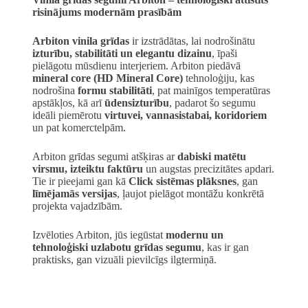
risinājums modernām prasībām
Arbiton vinila grīdas
ir izstrādātas, lai nodrošinātu
izturību, stabilitāti un elegantu dizainu
, īpaši
pielāgotu mūsdienu interjeriem. Arbiton piedāvā
mineral core (HD Mineral Core)
tehnoloģiju, kas
nodrošina
formu stabilitāti
, pat mainīgos temperatūras
apstākļos, kā arī
ūdensizturību
, padarot šo segumu
ideāli piemērotu
virtuvei, vannasistabai, koridoriem
un pat komerctelpām.
Arbiton grīdas segumi atšķiras ar
dabiski matētu
virsmu, izteiktu faktūru
un augstas precizitātes apdari.
Tie ir pieejami gan kā
Click sistēmas plāksnes
, gan
līmējamās versijas
, ļaujot pielāgot montāžu konkrētā
projekta vajadzībām.
Izvēloties Arbiton, jūs iegūstat
modernu un
tehnoloģiski uzlabotu grīdas segumu
, kas ir gan
praktisks, gan vizuāli pievilcīgs ilgtermiņā.