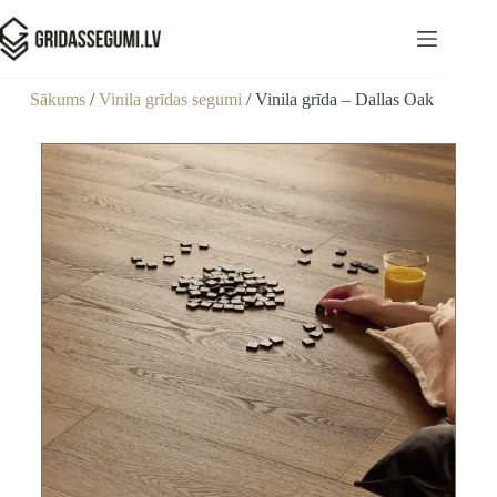
Sākums
/
Vinila grīdas segumi
/ Vinila grīda – Dallas Oak