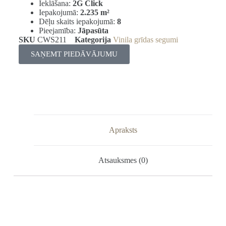
Ieklāšana:
2G Click
Iepakojumā:
2.235 m²
Dēļu skaits iepakojumā:
8
Pieejamība:
Jāpasūta
SKU
CWS211
Kategorija
Vinila grīdas segumi
SAŅEMT PIEDĀVĀJUMU
Apraksts
Atsauksmes (0)