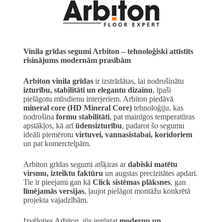
Vinila grīdas segumi Arbiton – tehnoloģiski attīstīts
risinājums modernām prasībām
Arbiton vinila grīdas
ir izstrādātas, lai nodrošinātu
izturību, stabilitāti un elegantu dizainu
, īpaši
pielāgotu mūsdienu interjeriem. Arbiton piedāvā
mineral core (HD Mineral Core)
tehnoloģiju, kas
nodrošina
formu stabilitāti
, pat mainīgos temperatūras
apstākļos, kā arī
ūdensizturību
, padarot šo segumu
ideāli piemērotu
virtuvei, vannasistabai, koridoriem
un pat komerctelpām.
Arbiton grīdas segumi atšķiras ar
dabiski matētu
virsmu, izteiktu faktūru
un augstas precizitātes apdari.
Tie ir pieejami gan kā
Click sistēmas plāksnes
, gan
līmējamās versijas
, ļaujot pielāgot montāžu konkrētā
projekta vajadzībām.
Izvēloties Arbiton, jūs iegūstat
modernu un