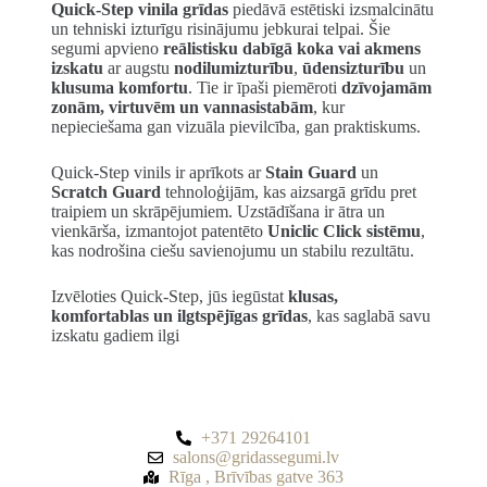
Quick-Step vinila grīdas
piedāvā estētiski izsmalcinātu
un tehniski izturīgu risinājumu jebkurai telpai. Šie
segumi apvieno
reālistisku dabīgā koka vai akmens
izskatu
ar augstu
nodilumizturību
,
ūdensizturību
un
klusuma komfortu
. Tie ir īpaši piemēroti
dzīvojamām
zonām, virtuvēm un vannasistabām
, kur
nepieciešama gan vizuāla pievilcība, gan praktiskums.
Quick-Step vinils ir aprīkots ar
Stain Guard
un
Scratch Guard
tehnoloģijām, kas aizsargā grīdu pret
traipiem un skrāpējumiem. Uzstādīšana ir ātra un
vienkārša, izmantojot patentēto
Uniclic Click sistēmu
,
kas nodrošina ciešu savienojumu un stabilu rezultātu.
Izvēloties Quick-Step, jūs iegūstat
klusas,
komfortablas un ilgtspējīgas grīdas
, kas saglabā savu
izskatu gadiem ilgi
+371 29264101
salons@gridassegumi.lv
Rīga , Brīvības gatve 363