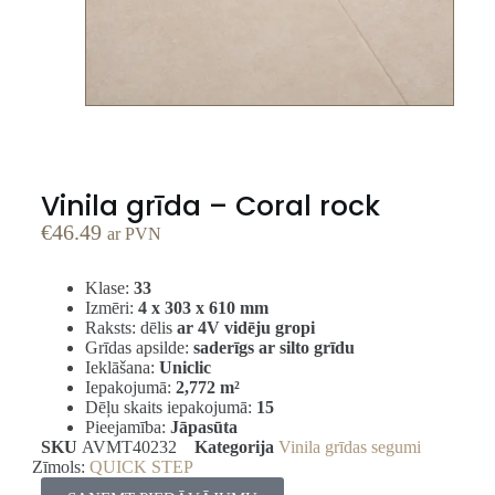
Vinila grīda – Coral rock
€
46.49
ar PVN
Klase:
33
Izmēri:
4 x 303 x 610 mm
Raksts: dēlis
ar 4V vidēju gropi
Grīdas apsilde:
saderīgs ar silto grīdu
Ieklāšana:
Uniclic
Iepakojumā:
2,772
m²
Dēļu skaits iepakojumā:
15
Pieejamība:
Jāpasūta
SKU
AVMT40232
Kategorija
Vinila grīdas segumi
Zīmols:
QUICK STEP