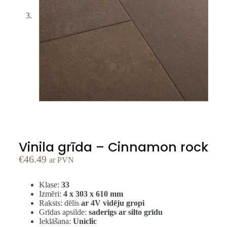
Vinila grīda – Cinnamon rock
€
46.49
ar PVN
Klase:
33
Izmēri:
4 x 303 x 610 mm
Raksts: dēlis
ar 4V vidēju gropi
Grīdas apsilde:
saderīgs ar silto grīdu
Ieklāšana:
Uniclic