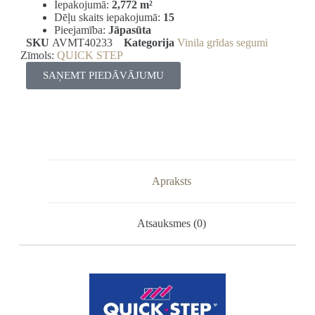
Iepakojumā:
2,772
m²
Dēļu skaits iepakojumā:
15
Pieejamība:
Jāpasūta
SKU
AVMT40233
Kategorija
Vinila grīdas segumi
Zīmols:
QUICK STEP
SAŅEMT PIEDĀVĀJUMU
Apraksts
Atsauksmes (0)