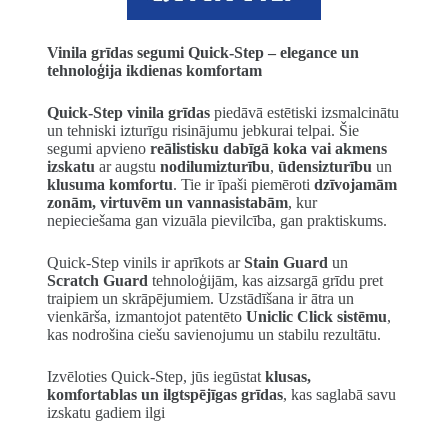
Vinila grīdas segumi Quick-Step – elegance un
tehnoloģija ikdienas komfortam
Quick-Step vinila grīdas
piedāvā estētiski izsmalcinātu
un tehniski izturīgu risinājumu jebkurai telpai. Šie
segumi apvieno
reālistisku dabīgā koka vai akmens
izskatu
ar augstu
nodilumizturību
,
ūdensizturību
un
klusuma komfortu
. Tie ir īpaši piemēroti
dzīvojamām
zonām, virtuvēm un vannasistabām
, kur
nepieciešama gan vizuāla pievilcība, gan praktiskums.
Quick-Step vinils ir aprīkots ar
Stain Guard
un
Scratch Guard
tehnoloģijām, kas aizsargā grīdu pret
traipiem un skrāpējumiem. Uzstādīšana ir ātra un
vienkārša, izmantojot patentēto
Uniclic Click sistēmu
,
kas nodrošina ciešu savienojumu un stabilu rezultātu.
Izvēloties Quick-Step, jūs iegūstat
klusas,
komfortablas un ilgtspējīgas grīdas
, kas saglabā savu
izskatu gadiem ilgi