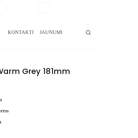
+371 29264101
salons@gridassegumi.lv
KONTAKTI
JAUNUMI
 Warm Grey 181mm
m
ress
a