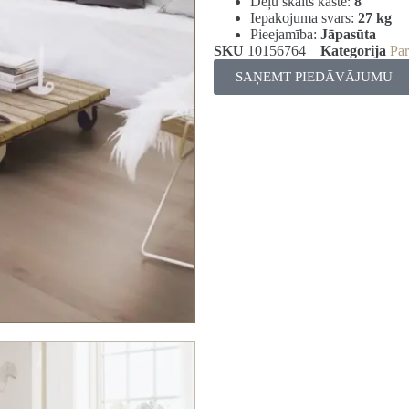
Dēļu skaits kastē:
8
Iepakojuma svars:
27 kg
Pieejamība:
Jāpasūta
SKU
10156764
Kategorija
Par
SAŅEMT PIEDĀVĀJUMU