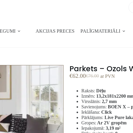
SEGUMI
AKCIJAS PRECES
PALĪGMATERIĀLI
Parkets – Ozols
€
62.00
€
76.00
ar PVN
Raksts:
Dēļu
Izmērs:
13,2x181x2200 m
Virsslānis:
2,7 mm
Savienojums:
BOEN X – p
Ieklāšana:
Click
Pārklājums:
Live Pure lak
Gropes:
Ar 2V gropēm
Iepakojumā:
3,19
m²