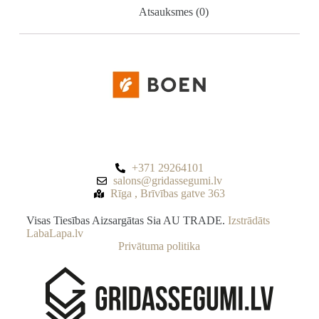
Atsauksmes (0)
+371 29264101
salons@gridassegumi.lv
Rīga , Brīvības gatve 363
Visas Tiesības Aizsargātas Sia AU TRADE.
Izstrādāts
LabaLapa.lv
Privātuma politika