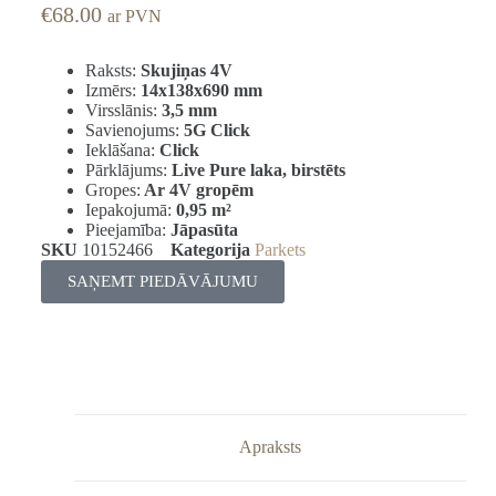
€
68.00
ar PVN
Raksts:
Skujiņas 4V
Izmērs:
14x138x690 mm
Virsslānis:
3,5 mm
Savienojums:
5G Click
Ieklāšana:
Click
Pārklājums:
Live Pure laka, birstēts
Gropes:
Ar 4V gropēm
Iepakojumā:
0,95
m²
Pieejamība:
Jāpasūta
SKU
10152466
Kategorija
Parkets
SAŅEMT PIEDĀVĀJUMU
Apraksts