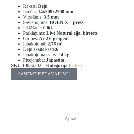
Raksts:
Dēļu
Izmērs:
14x209x2200 mm
Virsslānis:
3,5 mm
Savienojums:
BOEN X – press
Ieklāšana:
Click
Pārklājums:
Live Natural eļļa, birstēts
Gropes:
Ar 2V gropēm
Iepakojumā:
2,76
m²
Dēļu skaits kastē:
6
Iepakojuma svars:
24 kg
Pieejamība:
Jāpasūta
SKU
10036302
Kategorija
Parkets
SAŅEMT PIEDĀVĀJUMU
Apraksts