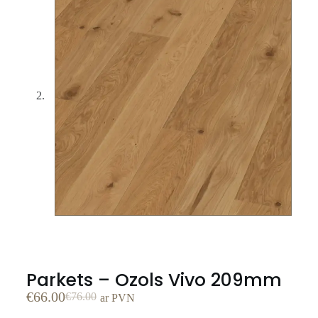
Parkets – Ozols Vivo 209mm
€
66.00
€
76.00
ar PVN