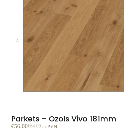
Parkets – Ozols Vivo 181mm
€
56.00
€
64.00
ar PVN