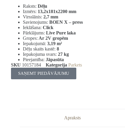
Raksts:
Dēļu
Izmērs:
13,2x181x2200 mm
Virsslānis:
2,7 mm
Savienojums:
BOEN X – press
Ieklāšana:
Click
Pārklājums:
Live Pure laka
Gropes:
Ar 2V gropēm
Iepakojumā:
3,19
m²
Dēļu skaits kastē:
8
Iepakojuma svars:
27 kg
Pieejamība:
Jāpasūta
SKU
10157184
Kategorija
Parkets
SAŅEMT PIEDĀVĀJUMU
Apraksts