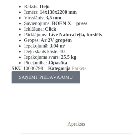
Raksts:
Dēļu
Izmērs:
14x138x2200 mm
Virsslānis:
3,5 mm
Savienojums:
BOEN X – press
Ieklāšana:
Click
Pārklājums:
Live Natural eļļa, birstēts
Gropes:
Ar 2V gropēm
Iepakojumā:
3,04
m²
Dēļu skaits kastē:
10
Iepakojuma svars:
25,5 kg
Pieejamība:
Jāpasūta
SKU
10036798
Kategorija
Parkets
SAŅEMT PIEDĀVĀJUMU
Apraksts