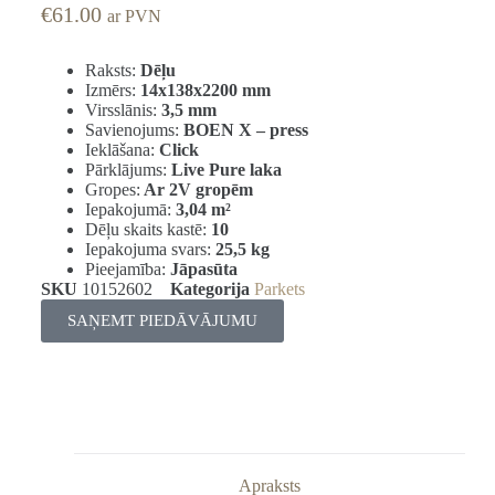
€
61.00
ar PVN
Raksts:
Dēļu
Izmērs:
14x138x2200 mm
Virsslānis:
3,5 mm
Savienojums:
BOEN X – press
Ieklāšana:
Click
Pārklājums:
Live Pure laka
Gropes:
Ar 2V gropēm
Iepakojumā:
3,04
m²
Dēļu skaits kastē:
10
Iepakojuma svars:
25,5 kg
Pieejamība:
Jāpasūta
SKU
10152602
Kategorija
Parkets
SAŅEMT PIEDĀVĀJUMU
Apraksts