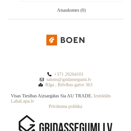
Atsauksmes (0)
+371 29264101
salons@gridassegumi.lv
Rīga , Brīvības gatve 363
Visas Tiesības Aizsargātas Sia AU TRADE.
Izstrādāts
LabaLapa.lv
Privātuma politika