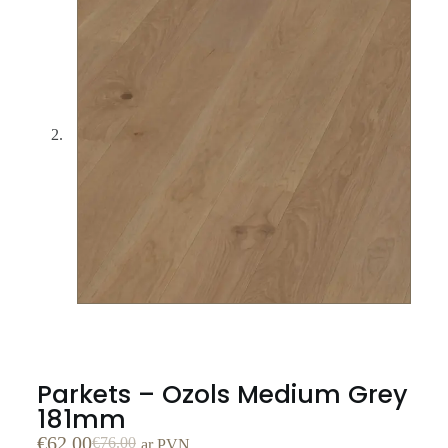
Parkets – Ozols Medium Grey
181mm
€
62.00
€
76.00
ar PVN