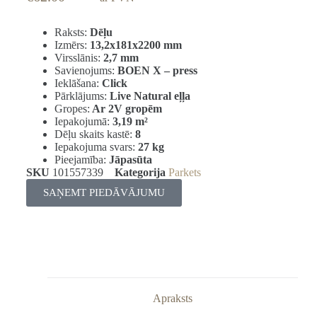
Raksts:
Dēļu
Izmērs:
13,2x181x2200 mm
Virsslānis:
2,7 mm
Savienojums:
BOEN X – press
Ieklāšana:
Click
Pārklājums:
Live Natural eļļa
Gropes:
Ar 2V gropēm
Iepakojumā:
3,19
m²
Dēļu skaits kastē:
8
Iepakojuma svars:
27 kg
Pieejamība:
Jāpasūta
SKU
101557339
Kategorija
Parkets
SAŅEMT PIEDĀVĀJUMU
Apraksts