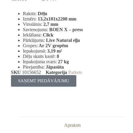
Raksts:
Dēļu
Izmērs:
13,2x181x2200 mm
Virsslānis:
2,7 mm
Savienojums:
BOEN X – press
Ieklāšana:
Click
Pārklājums:
Live Natural eļļa
Gropes:
Ar 2V gropēm
Iepakojumā:
3,19
m²
Dēļu skaits kastē:
8
Iepakojuma svars:
27 kg
Pieejamība:
Jāpasūta
SKU
10156652
Kategorija
Parkets
SAŅEMT PIEDĀVĀJUMU
Apraksts