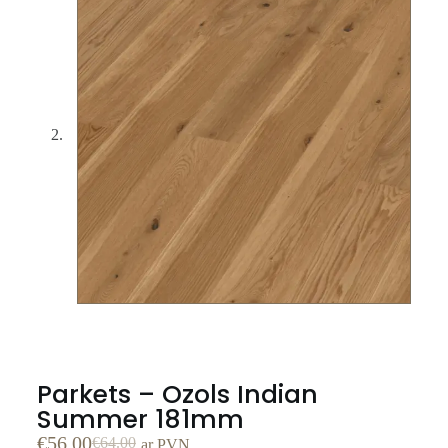
Parkets – Ozols Indian
Summer 181mm
€
56.00
€
64.00
ar PVN