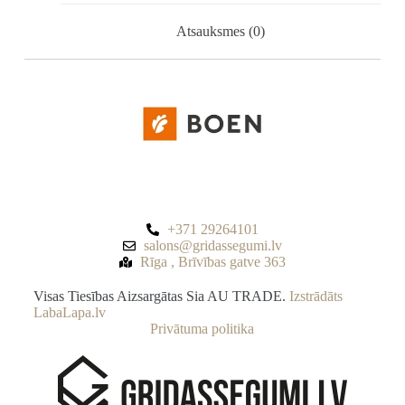
Atsauksmes (0)
+371 29264101
salons@gridassegumi.lv
Rīga , Brīvības gatve 363
Visas Tiesības Aizsargātas Sia AU TRADE.
Izstrādāts
LabaLapa.lv
Privātuma politika