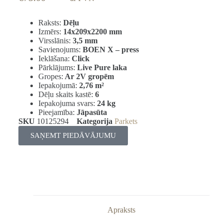
Raksts:
Dēļu
Izmērs:
14x209x2200 mm
Virsslānis:
3,5 mm
Savienojums:
BOEN X – press
Ieklāšana:
Click
Pārklājums:
Live Pure laka
Gropes:
Ar 2V gropēm
Iepakojumā:
2,76
m²
Dēļu skaits kastē:
6
Iepakojuma svars:
24 kg
Pieejamība:
Jāpasūta
SKU
10125294
Kategorija
Parkets
SAŅEMT PIEDĀVĀJUMU
Apraksts