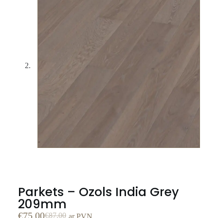
Parkets – Ozols India Grey
209mm
€
75.00
€
87.00
ar PVN