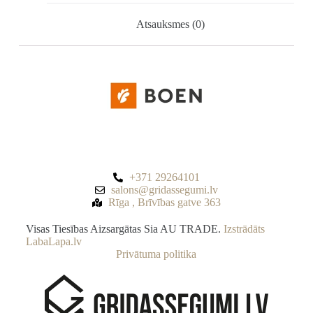
Atsauksmes (0)
+371 29264101
salons@gridassegumi.lv
Rīga , Brīvības gatve 363
Visas Tiesības Aizsargātas Sia AU TRADE.
Izstrādāts
LabaLapa.lv
Privātuma politika