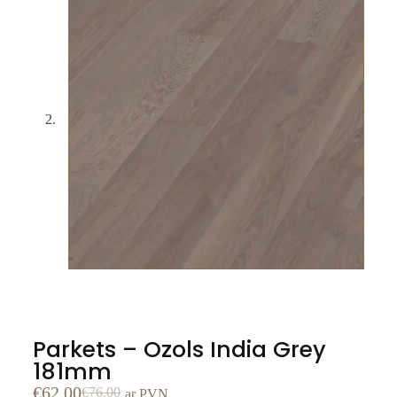
Parkets – Ozols India Grey
181mm
€
62.00
€
76.00
ar PVN