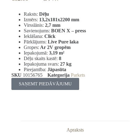
Raksts:
Dēļu
Izmērs:
13,2x181x2200 mm
Virsslānis:
2,7 mm
Savienojums:
BOEN X – press
Ieklāšana:
Click
Pārklājums:
Live Pure laka
Gropes:
Ar 2V gropēm
Iepakojumā:
3,19
m²
Dēļu skaits kastē:
8
Iepakojuma svars:
27 kg
Pieejamība:
Jāpasūta
SKU
10156765
Kategorija
Parkets
SAŅEMT PIEDĀVĀJUMU
Apraksts