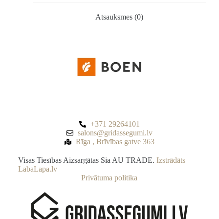
Atsauksmes (0)
+371 29264101
salons@gridassegumi.lv
Rīga , Brīvības gatve 363
Visas Tiesības Aizsargātas Sia AU TRADE.
Izstrādāts
LabaLapa.lv
Privātuma politika