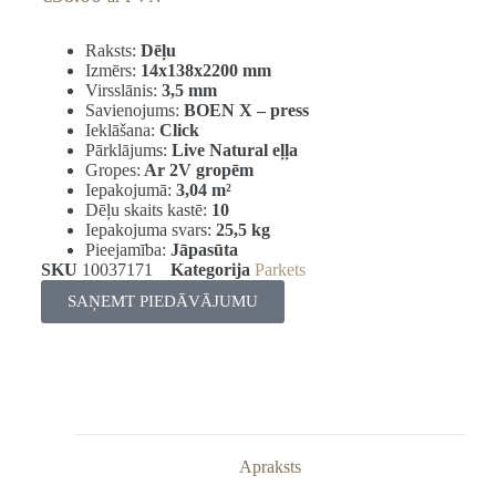
Raksts:
Dēļu
Izmērs:
14x138x2200 mm
Virsslānis:
3,5 mm
Savienojums:
BOEN X – press
Ieklāšana:
Click
Pārklājums:
Live Natural eļļa
Gropes:
Ar 2V gropēm
Iepakojumā:
3,04
m²
Dēļu skaits kastē:
10
Iepakojuma svars:
25,5 kg
Pieejamība:
Jāpasūta
SKU
10037171
Kategorija
Parkets
SAŅEMT PIEDĀVĀJUMU
Apraksts