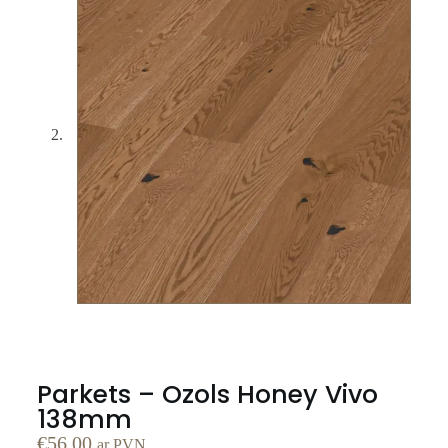
Parkets – Ozols Honey Vivo
138mm
€
56.00
ar PVN