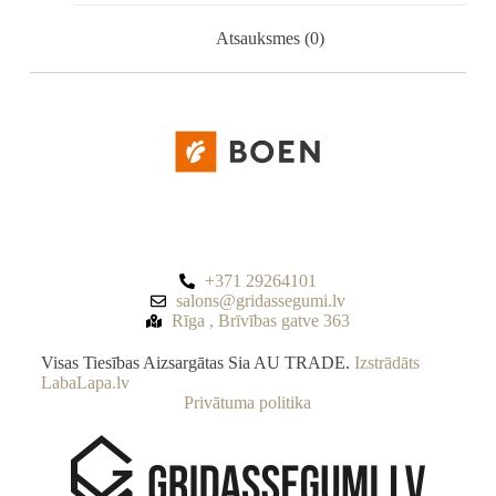
Atsauksmes (0)
+371 29264101
salons@gridassegumi.lv
Rīga , Brīvības gatve 363
Visas Tiesības Aizsargātas Sia AU TRADE.
Izstrādāts
LabaLapa.lv
Privātuma politika