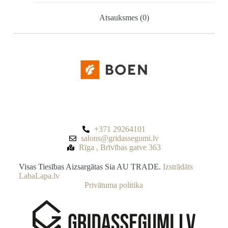
Atsauksmes (0)
+371 29264101
salons@gridassegumi.lv
Rīga , Brīvības gatve 363
Visas Tiesības Aizsargātas Sia AU TRADE.
Izstrādāts
LabaLapa.lv
Privātuma politika