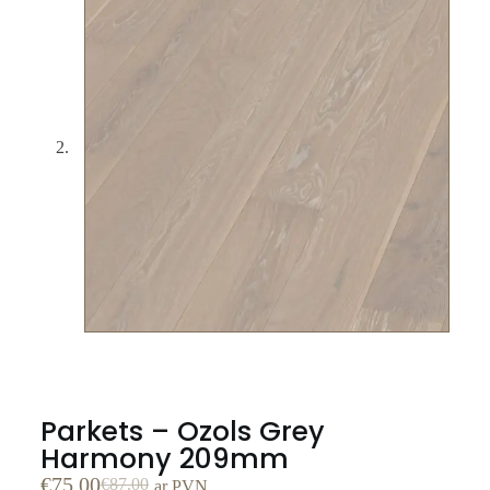
Parkets – Ozols Grey
Harmony 209mm
€
75.00
€
87.00
ar PVN