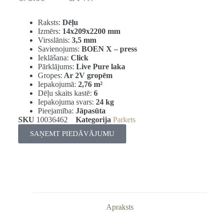
Raksts:
Dēļu
Izmērs:
14x209x2200 mm
Virsslānis:
3,5 mm
Savienojums:
BOEN X – press
Ieklāšana:
Click
Pārklājums:
Live Pure laka
Gropes:
Ar 2V gropēm
Iepakojumā:
2,76
m²
Dēļu skaits kastē:
6
Iepakojuma svars:
24 kg
Pieejamība:
Jāpasūta
SKU
10036462
Kategorija
Parkets
SAŅEMT PIEDĀVĀJUMU
Apraksts