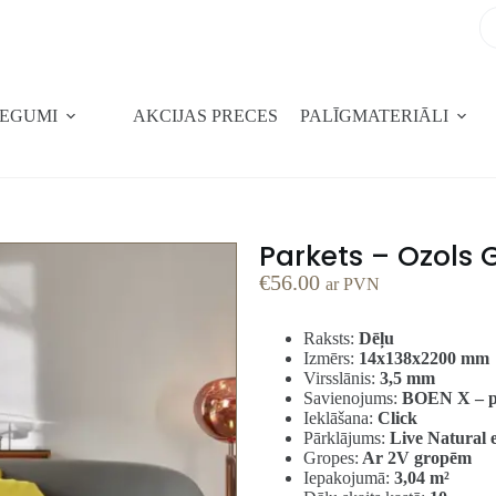
SEGUMI
AKCIJAS PRECES
PALĪGMATERIĀLI
Parkets – Ozols
€
56.00
ar PVN
Raksts:
Dēļu
Izmērs:
14x138x2200 mm
Virsslānis:
3,5 mm
Savienojums:
BOEN X – p
Ieklāšana:
Click
Pārklājums:
Live Natural e
Gropes:
Ar 2V gropēm
Iepakojumā:
3,04
m²