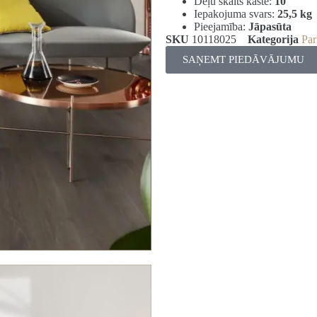
Dēļu skaits kastē:
10
Iepakojuma svars:
25,5 kg
Pieejamība:
Jāpasūta
SKU
10118025
Kategorija
Par
SAŅEMT PIEDĀVĀJUMU