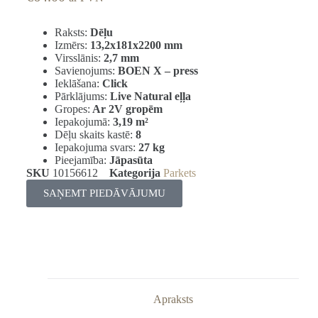
Raksts:
Dēļu
Izmērs:
13,2x181x2200 mm
Virsslānis:
2,7 mm
Savienojums:
BOEN X – press
Ieklāšana:
Click
Pārklājums:
Live Natural eļļa
Gropes:
Ar 2V gropēm
Iepakojumā:
3,19
m²
Dēļu skaits kastē:
8
Iepakojuma svars:
27 kg
Pieejamība:
Jāpasūta
SKU
10156612
Kategorija
Parkets
SAŅEMT PIEDĀVĀJUMU
Apraksts