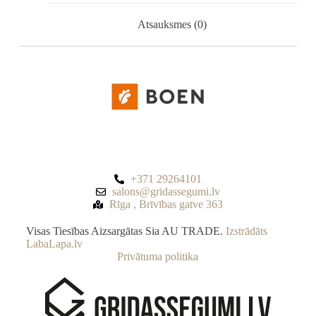
Atsauksmes (0)
+371 29264101
salons@gridassegumi.lv
Rīga , Brīvības gatve 363
Visas Tiesības Aizsargātas Sia AU TRADE.
Izstrādāts
LabaLapa.lv
Privātuma politika