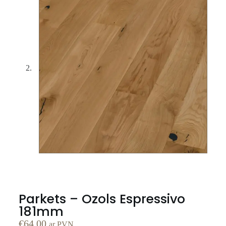
Parkets – Ozols Espressivo
181mm
€
64.00
ar PVN