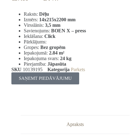
Raksts:
Dēļu
Izmērs:
14x215x2200 mm
Virsslānis:
3,5 mm
Savienojums:
BOEN X – press
Ieklāšana:
Click
Pārklājums:
Gropes:
Bez gropēm
Iepakojumā:
2.84
m²
Iepakojuma svars:
24 kg
Pieejamība:
Jāpasūta
SKU
10139195
Kategorija
Parkets
SAŅEMT PIEDĀVĀJUMU
Apraksts