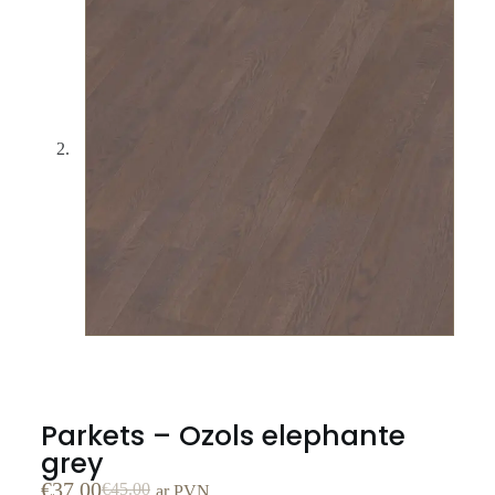
Parkets – Ozols elephante
grey
€
37.00
€
45.00
ar PVN