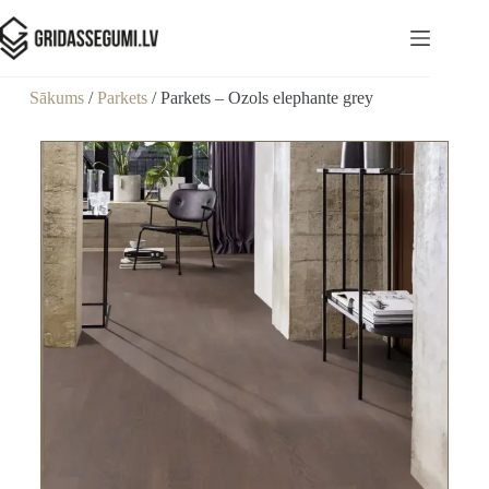
Sākums
/
Parkets
/ Parkets – Ozols elephante grey