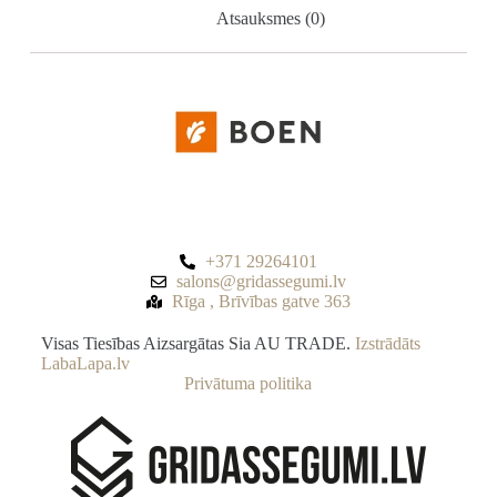
Atsauksmes (0)
+371 29264101
salons@gridassegumi.lv
Rīga , Brīvības gatve 363
Visas Tiesības Aizsargātas Sia AU TRADE.
Izstrādāts
LabaLapa.lv
Privātuma politika