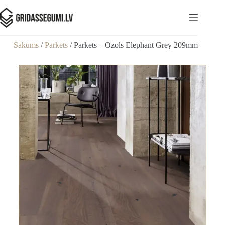
Sākums
/
Parkets
/ Parkets – Ozols Elephant Grey 209mm