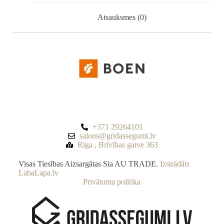
Atsauksmes (0)
+371 29264101
salons@gridassegumi.lv
Rīga , Brīvības gatve 363
Visas Tiesības Aizsargātas Sia AU TRADE.
Izstrādāts
LabaLapa.lv
Privātuma politika