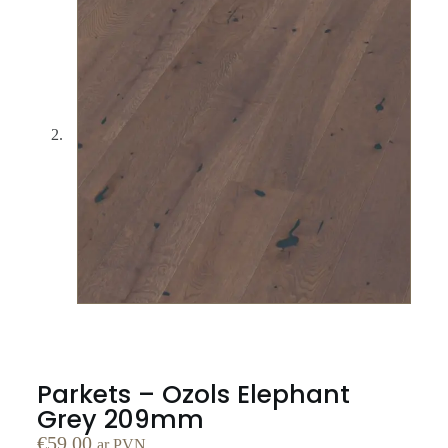
Parkets – Ozols Elephant
Grey 209mm
€
59.00
ar PVN