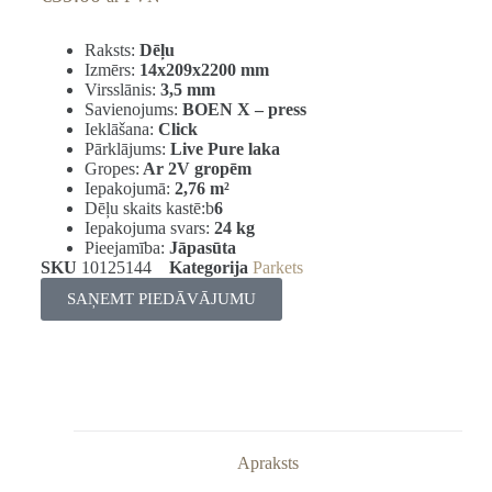
Raksts:
Dēļu
Izmērs:
14x209x2200 mm
Virsslānis:
3,5 mm
Savienojums:
BOEN X – press
Ieklāšana:
Click
Pārklājums:
Live Pure laka
Gropes:
Ar 2V gropēm
Iepakojumā:
2,76
m²
Dēļu skaits kastē:b
6
Iepakojuma svars:
24 kg
Pieejamība:
Jāpasūta
SKU
10125144
Kategorija
Parkets
SAŅEMT PIEDĀVĀJUMU
Apraksts