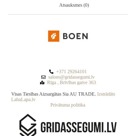
Atsauksmes (0)
+371 29264101
salons@gridassegumi.lv
Rīga , Brīvības gatve 363
Visas Tiesības Aizsargātas Sia AU TRADE.
Izstrādāts
LabaLapa.lv
Privātuma politika