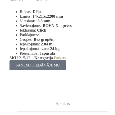
Raksts:
Dēļu
Izmērs:
14x215x2200 mm
Virsslānis:
3,5 mm
Savienojums:
BOEN X – press
Ieklāšana:
Click
Pārklājums:
Gropes:
Bez gropēm
Iepakojumā:
2.84
m²
Iepakojuma svars:
24 kg
Pieejamība:
Jāpasūta
SKU
215/12
Kategorija
Parkets
SAŅEMT PIEDĀVĀJUMU
Apraksts