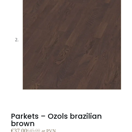
Parkets – Ozols brazilian
brown
€
37.00
€
45.00
ar PVN