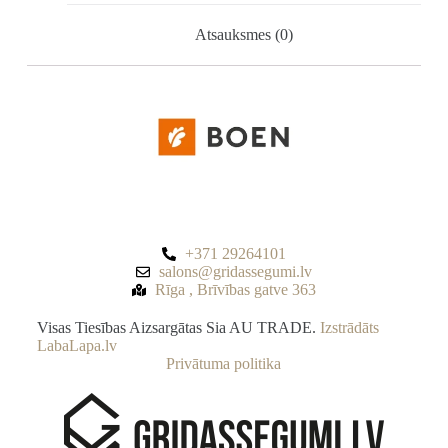
Atsauksmes (0)
+371 29264101
salons@gridassegumi.lv
Rīga , Brīvības gatve 363
Visas Tiesības Aizsargātas Sia AU TRADE.
Izstrādāts
LabaLapa.lv
Privātuma politika