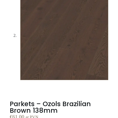
Parkets – Ozols Brazilian
Brown 138mm
€
61.00
ar PVN