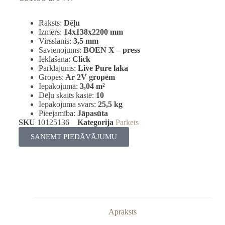
Raksts:
Dēļu
Izmērs:
14x138x2200 mm
Virsslānis:
3,5 mm
Savienojums:
BOEN X – press
Ieklāšana:
Click
Pārklājums:
Live Pure laka
Gropes:
Ar 2V gropēm
Iepakojumā:
3,04
m²
Dēļu skaits kastē:
10
Iepakojuma svars:
25,5 kg
Pieejamība:
Jāpasūta
SKU
10125136
Kategorija
Parkets
SAŅEMT PIEDĀVĀJUMU
Apraksts