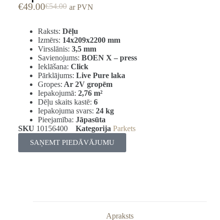
€
49.00
€
54.00
ar PVN
Raksts:
Dēļu
Izmērs:
14x209x2200 mm
Virsslānis:
3,5 mm
Savienojums:
BOEN X – press
Ieklāšana:
Click
Pārklājums:
Live Pure laka
Gropes:
Ar 2V gropēm
Iepakojumā:
2,76
m²
Dēļu skaits kastē:
6
Iepakojuma svars:
24 kg
Pieejamība:
Jāpasūta
SKU
10156400
Kategorija
Parkets
SAŅEMT PIEDĀVĀJUMU
Apraksts