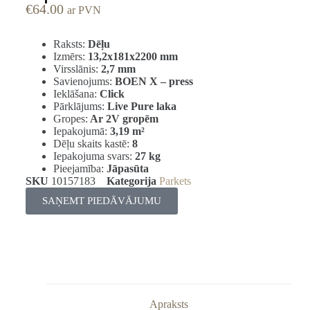
€
64.00
ar PVN
Raksts:
Dēļu
Izmērs:
13,2x181x2200 mm
Virsslānis:
2,7 mm
Savienojums:
BOEN X – press
Ieklāšana:
Click
Pārklājums:
Live Pure laka
Gropes:
Ar 2V gropēm
Iepakojumā:
3,19
m²
Dēļu skaits kastē:
8
Iepakojuma svars:
27 kg
Pieejamība:
Jāpasūta
SKU
10157183
Kategorija
Parkets
SAŅEMT PIEDĀVĀJUMU
Apraksts