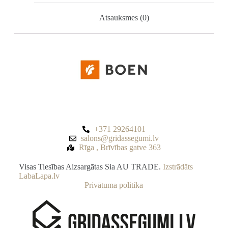
Atsauksmes (0)
+371 29264101
salons@gridassegumi.lv
Rīga , Brīvības gatve 363
Visas Tiesības Aizsargātas Sia AU TRADE.
Izstrādāts
LabaLapa.lv
Privātuma politika