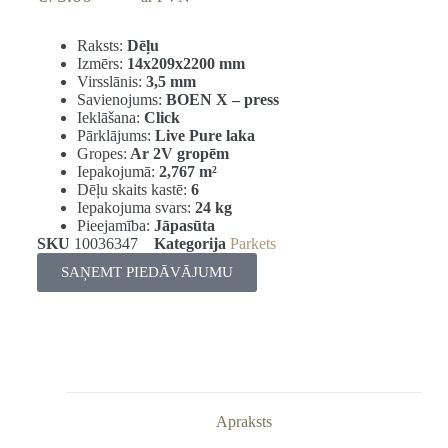
Raksts:
Dēļu
Izmērs:
14x209x2200 mm
Virsslānis:
3,5 mm
Savienojums:
BOEN X – press
Ieklāšana:
Click
Pārklājums:
Live Pure laka
Gropes:
Ar 2V gropēm
Iepakojumā:
2,767
m²
Dēļu skaits kastē:
6
Iepakojuma svars:
24 kg
Pieejamība:
Jāpasūta
SKU
10036347
Kategorija
Parkets
SAŅEMT PIEDĀVĀJUMU
Apraksts