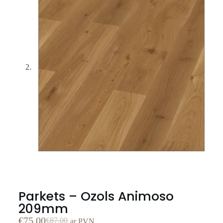
Parkets – Ozols Animoso
209mm
€
75.00
€
87.00
ar PVN