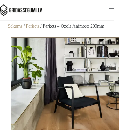
Sākums
/
Parkets
/ Parkets – Ozols Animoso 209mm