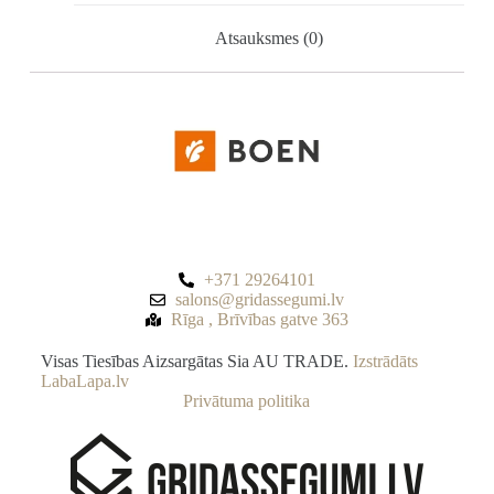
Atsauksmes (0)
+371 29264101
salons@gridassegumi.lv
Rīga , Brīvības gatve 363
Visas Tiesības Aizsargātas Sia AU TRADE.
Izstrādāts
LabaLapa.lv
Privātuma politika