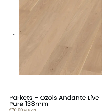
Parkets – Ozols Andante Live
Pure 138mm
€
70.00
ar PVN