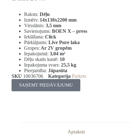
Raksts:
Dēļu
Izmērs:
14x138x2200 mm
Virsslānis:
3,5 mm
Savienojums:
BOEN X – press
Ieklāšana:
Click
Pārklājums:
Live Pure laka
Gropes:
Ar 2V gropēm
Iepakojumā:
3,04
m²
Dēļu skaits kastē:
10
Iepakojuma svars:
25,5 kg
Pieejamība:
Jāpasūta
SKU
10036706
Kategorija
Parkets
SAŅEMT PIEDĀVĀJUMU
Apraksts