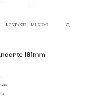
+371 29264101
salons@gridassegumi.lv
KONTAKTI
JAUNUMI
 Andante 181mm
m
ress
ļļa