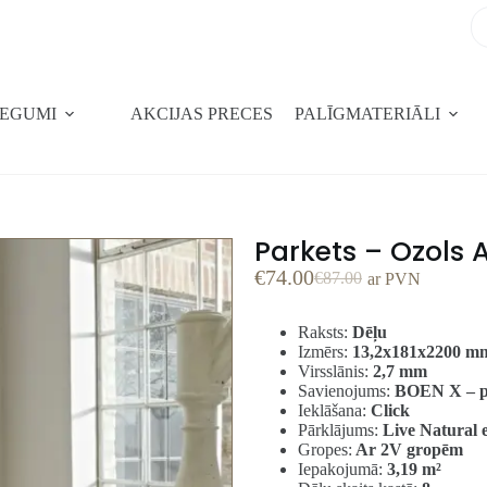
SEGUMI
AKCIJAS PRECES
PALĪGMATERIĀLI
Parkets – Ozols
€
74.00
€
87.00
ar PVN
Raksts:
Dēļu
Izmērs:
13,2x181x2200 m
Virsslānis:
2,7 mm
Savienojums:
BOEN X – p
Ieklāšana:
Click
Pārklājums:
Live Natural e
Gropes:
Ar 2V gropēm
Iepakojumā:
3,19
m²