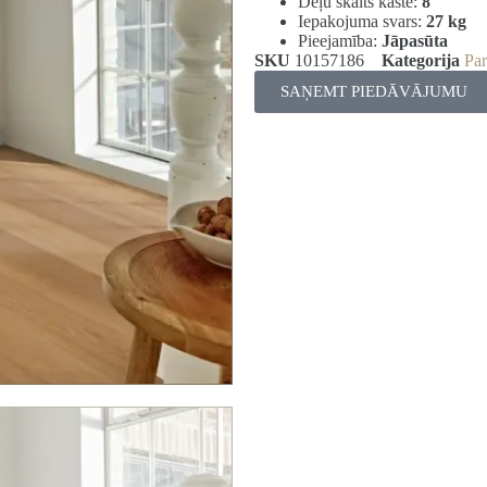
Dēļu skaits kastē:
8
Iepakojuma svars:
27 kg
Pieejamība:
Jāpasūta
SKU
10157186
Kategorija
Par
SAŅEMT PIEDĀVĀJUMU