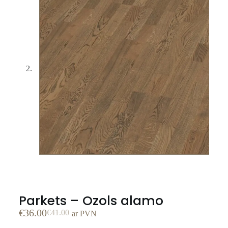
Parkets – Ozols alamo
€
36.00
€
41.00
ar PVN