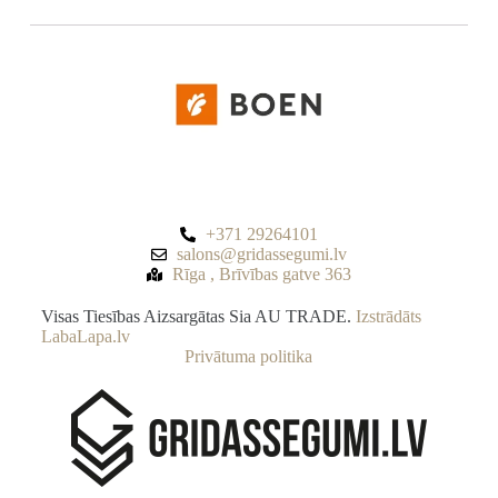
+371 29264101
salons@gridassegumi.lv
Rīga , Brīvības gatve 363
Visas Tiesības Aizsargātas Sia AU TRADE.
Izstrādāts
LabaLapa.lv
Privātuma politika