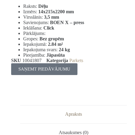
Raksts:
Dēļu
Izmērs:
14x215x2200 mm
Virsslānis:
3,5 mm
Savienojums:
BOEN X – press
Ieklāšana:
Click
Pārklājums:
Gropes:
Bez gropēm
Iepakojumā:
2.84
m²
Iepakojuma svars:
24 kg
Pieejamība:
Jāpasūta
SKU
10041807
Kategorija
Parkets
SAŅEMT PIEDĀVĀJUMU
Apraksts
Atsauksmes (0)