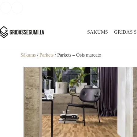
SĀKUMS
GRĪDAS 
Sākums
/
Parkets
/ Parkets – Osis marcato