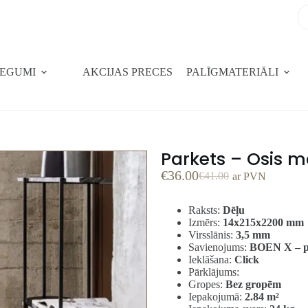
SEGUMI
AKCIJAS PRECES
PALĪGMATERIĀLI
Parkets – Osis 
€
36.00
€
41.00
ar PVN
Raksts:
Dēļu
Izmērs:
14x215x2200 mm
Virsslānis:
3,5 mm
Savienojums:
BOEN X – p
Ieklāšana:
Click
Pārklājums:
Gropes:
Bez gropēm
Iepakojumā:
2.84
m²