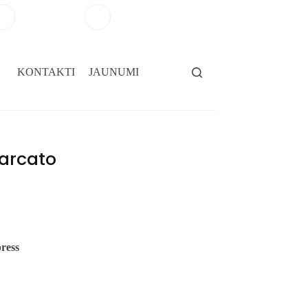
+371 29264101
salons@gridassegumi.lv
KONTAKTI
JAUNUMI
marcato
ress