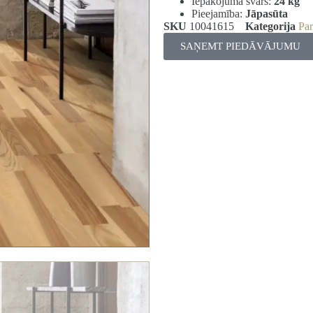
Iepakojuma svars:
24 kg
Pieejamība:
Jāpasūta
SKU
10041615
Kategorija
Par
SAŅEMT PIEDĀVĀJUMU