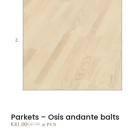
Parkets – Osis andante balts
€
41.00
€
47.00
ar PVN