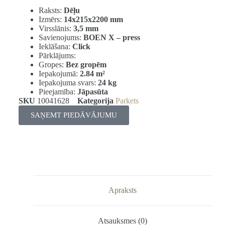
Raksts:
Dēļu
Izmērs:
14x215x2200 mm
Virsslānis:
3,5 mm
Savienojums:
BOEN X – press
Ieklāšana:
Click
Pārklājums:
Gropes:
Bez gropēm
Iepakojumā:
2.84
m²
Iepakojuma svars:
24 kg
Pieejamība:
Jāpasūta
SKU
10041628
Kategorija
Parkets
SAŅEMT PIEDĀVĀJUMU
Apraksts
Atsauksmes (0)