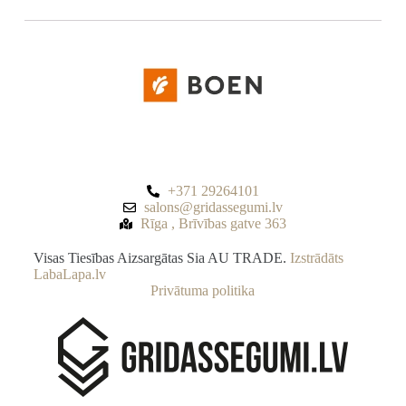
+371 29264101
salons@gridassegumi.lv
Rīga , Brīvības gatve 363
Visas Tiesības Aizsargātas Sia AU TRADE.
Izstrādāts
LabaLapa.lv
Privātuma politika