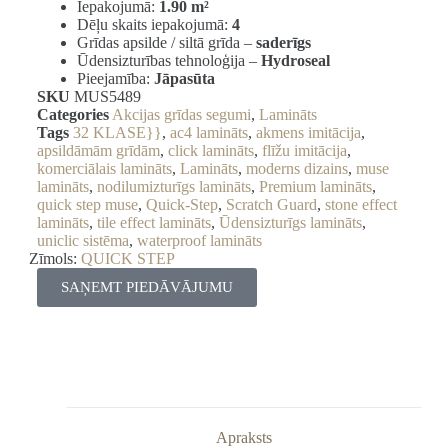
Iepakojumā:
1.90 m²
Dēļu skaits iepakojumā:
4
Grīdas apsilde / siltā grīda –
saderīgs
Ūdensizturības tehnoloģija –
Hydroseal
Pieejamība:
Jāpasūta
SKU
MUS5489
Categories
Akcijas grīdas segumi
,
Lamināts
Tags
32 KLASE}}
,
ac4 lamināts
,
akmens imitācija
,
apsildāmām grīdām
,
click lamināts
,
flīžu imitācija
,
komerciālais lamināts
,
Lamināts
,
moderns dizains
,
muse
lamināts
,
nodilumizturīgs lamināts
,
Premium lamināts
,
quick step muse
,
Quick-Step
,
Scratch Guard
,
stone effect
lamināts
,
tile effect lamināts
,
Ūdensizturīgs lamināts
,
uniclic sistēma
,
waterproof lamināts
Zīmols:
QUICK STEP
SAŅEMT PIEDĀVĀJUMU
Apraksts