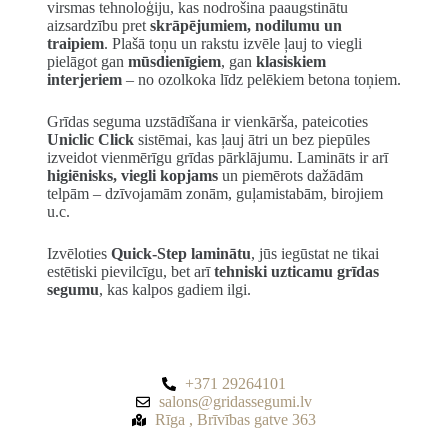
virsmas tehnoloģiju, kas nodrošina paaugstinātu
aizsardzību pret
skrāpējumiem, nodilumu un
traipiem
. Plašā toņu un rakstu izvēle ļauj to viegli
pielāgot gan
mūsdienīgiem
, gan
klasiskiem
interjeriem
– no ozolkoka līdz pelēkiem betona toņiem.
Grīdas seguma uzstādīšana ir vienkārša, pateicoties
Uniclic Click
sistēmai, kas ļauj ātri un bez piepūles
izveidot vienmērīgu grīdas pārklājumu. Lamināts ir arī
higiēnisks, viegli kopjams
un piemērots dažādām
telpām – dzīvojamām zonām, guļamistabām, birojiem
u.c.
Izvēloties
Quick-Step laminātu
, jūs iegūstat ne tikai
estētiski pievilcīgu, bet arī
tehniski uzticamu grīdas
segumu
, kas kalpos gadiem ilgi.
+371 29264101
salons@gridassegumi.lv
Rīga , Brīvības gatve 363