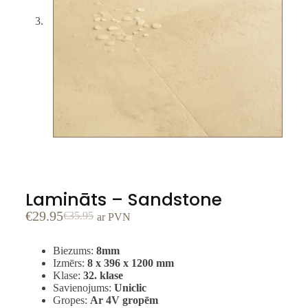
Lamināts – Sandstone
€
29.95
€
35.95
ar PVN
Biezums:
8mm
Izmērs:
8 x 396 x 1200 mm
Klase:
32. klase
Savienojums:
Uniclic
Gropes:
Ar 4V gropēm