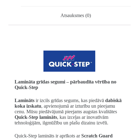
Atsauksmes (0)
Lamināta grīdas segumi – pārbaudīta vērtība no
Quick-Step
Lamināts
ir izcils grīdas segums, kas piedāvā
dabiskā
koka izskatu
, apvienojumā ar izturību un pieejamu
cenu. Mūsu piedāvājumā pieejams augstas kvalitātes
Quick-Step lamināts
, kas izceļas ar inovatīvām
tehnoloģijām, ilgmūžību un plašu dizainu izvēli.
Quick-Step lamināts ir aprīkots ar
Scratch Guard