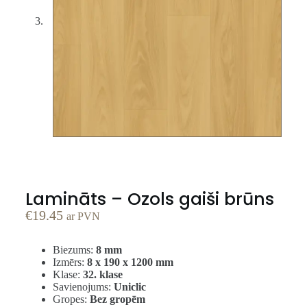
Lamināts – Ozols gaiši brūns
€
19.45
ar PVN
Biezums:
8 mm
Izmērs:
8 x 190 x 1200 mm
Klase:
32. klase
Savienojums:
Uniclic
Gropes:
Bez gropēm