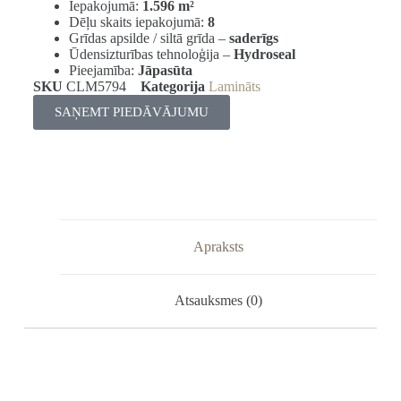
Iepakojumā:
1.596 m²
Dēļu skaits iepakojumā:
8
Grīdas apsilde / siltā grīda –
saderīgs
Ūdensizturības tehnoloģija –
Hydroseal
Pieejamība:
Jāpasūta
SKU
CLM5794
Kategorija
Lamināts
SAŅEMT PIEDĀVĀJUMU
Apraksts
Atsauksmes (0)