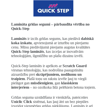
Lamināta grīdas segumi – pārbaudīta vērtība no
Quick-Step
Lamināts
ir izcils grīdas segums, kas piedāvā
dabiskā
koka izskatu
, apvienojumā ar izturību un pieejamu
cenu. Mūsu piedāvājumā pieejams augstas kvalitātes
Quick-Step lamināts
, kas izceļas ar inovatīvām
tehnoloģijām, ilgmūžību un plašu dizainu izvēli.
Quick-Step lamināts ir aprīkots ar
Scratch Guard
virsmas tehnoloģiju, kas nodrošina paaugstinātu
aizsardzību pret
skrāpējumiem, nodilumu un
traipiem
. Plašā toņu un rakstu izvēle ļauj to viegli
pielāgot gan
mūsdienīgiem
, gan
klasiskiem
interjeriem
– no ozolkoka līdz pelēkiem betona toņiem.
Grīdas seguma uzstādīšana ir vienkārša, pateicoties
Uniclic Click
sistēmai, kas ļauj ātri un bez piepūles
izveidot vienmērīgu grīdas pārklājumu. Lamināts ir arī