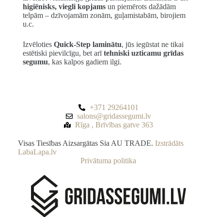
higiēnisks, viegli kopjams
un piemērots dažādām
telpām – dzīvojamām zonām, guļamistabām, birojiem
u.c.
Izvēloties
Quick-Step laminātu
, jūs iegūstat ne tikai
estētiski pievilcīgu, bet arī
tehniski uzticamu grīdas
segumu
, kas kalpos gadiem ilgi.
+371 29264101
salons@gridassegumi.lv
Rīga , Brīvības gatve 363
Visas Tiesības Aizsargātas Sia AU TRADE.
Izstrādāts
LabaLapa.lv
Privātuma politika