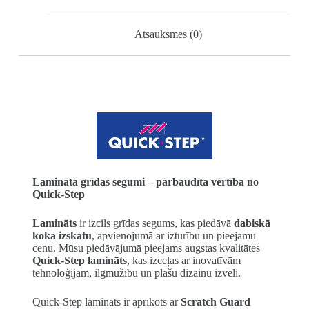
Atsauksmes (0)
Lamināta grīdas segumi – pārbaudīta vērtība no
Quick-Step
Lamināts
ir izcils grīdas segums, kas piedāvā
dabiskā
koka izskatu
, apvienojumā ar izturību un pieejamu
cenu. Mūsu piedāvājumā pieejams augstas kvalitātes
Quick-Step lamināts
, kas izceļas ar inovatīvām
tehnoloģijām, ilgmūžību un plašu dizainu izvēli.
Quick-Step lamināts ir aprīkots ar
Scratch Guard