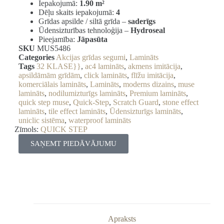
Iepakojumā:
1.90 m²
Dēļu skaits iepakojumā:
4
Grīdas apsilde / siltā grīda –
saderīgs
Ūdensizturības tehnoloģija –
Hydroseal
Pieejamība:
Jāpasūta
SKU
MUS5486
Categories
Akcijas grīdas segumi
,
Lamināts
Tags
32 KLASE}}
,
ac4 lamināts
,
akmens imitācija
,
apsildāmām grīdām
,
click lamināts
,
flīžu imitācija
,
komerciālais lamināts
,
Lamināts
,
moderns dizains
,
muse
lamināts
,
nodilumizturīgs lamināts
,
Premium lamināts
,
quick step muse
,
Quick-Step
,
Scratch Guard
,
stone effect
lamināts
,
tile effect lamināts
,
Ūdensizturīgs lamināts
,
uniclic sistēma
,
waterproof lamināts
Zīmols:
QUICK STEP
SAŅEMT PIEDĀVĀJUMU
Apraksts