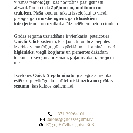
virsmas tehnoloģiju, kas nodrošina paaugstinātu
aizsardzību pret
skrāpējumiem, nodilumu un
traipiem
. Plašā toņu un rakstu izvēle ļauj to viegli
pielāgot gan
mūsdienīgiem
, gan
klasiskiem
interjeriem
– no ozolkoka līdz pelēkiem betona toņiem.
Grīdas seguma uzstādīšana ir vienkārša, pateicoties
Uniclic Click
sistēmai, kas ļauj ātri un bez piepūles
izveidot vienmērīgu grīdas pārklājumu. Lamināts ir arī
higiēnisks, viegli kopjams
un piemērots dažādām
telpām – dzīvojamām zonām, guļamistabām, birojiem
u.c.
Izvēloties
Quick-Step laminātu
, jūs iegūstat ne tikai
estētiski pievilcīgu, bet arī
tehniski uzticamu grīdas
segumu
, kas kalpos gadiem ilgi.
+371 29264101
salons@gridassegumi.lv
Rīga , Brīvības gatve 363