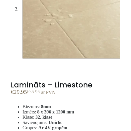
Lamināts – Limestone
€
29.95
€
35.95
ar PVN
Biezums:
8mm
Izmērs:
8 x 396 x 1200 mm
Klase:
32. klase
Savienojums:
Uniclic
Gropes:
Ar 4V gropēm