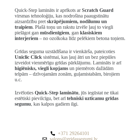
Quick-Step lamināts ir aprīkots ar
Scratch Guard
virsmas tehnoloģiju, kas nodrošina paaugstinātu
aizsardzību pret
skrāpējumiem, nodilumu un
traipiem
. Plašā toņu un rakstu izvēle ļauj to viegli
pielāgot gan
mūsdienīgiem
, gan
klasiskiem
interjeriem
– no ozolkoka līdz pelēkiem betona toņiem.
Grīdas seguma uzstādīšana ir vienkārša, pateicoties
Uniclic Click
sistēmai, kas ļauj ātri un bez piepūles
izveidot vienmērīgu grīdas pārklājumu. Lamināts ir arī
higiēnisks, viegli kopjams
un piemērots dažādām
telpām – dzīvojamām zonām, guļamistabām, birojiem
u.c.
Izvēloties
Quick-Step laminātu
, jūs iegūstat ne tikai
estētiski pievilcīgu, bet arī
tehniski uzticamu grīdas
segumu
, kas kalpos gadiem ilgi.
+371 29264101
salons@gridassegumi.lv