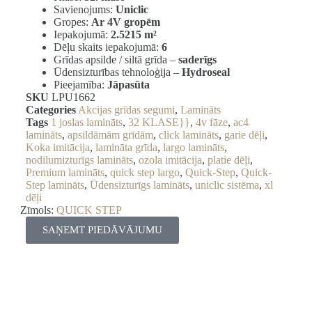
Savienojums:
Uniclic
Gropes:
Ar 4V gropēm
Iepakojumā:
2.5215 m²
Dēļu skaits iepakojumā:
6
Grīdas apsilde / siltā grīda –
saderīgs
Ūdensizturības tehnoloģija –
Hydroseal
Pieejamība:
Jāpasūta
SKU
LPU1662
Categories
Akcijas grīdas segumi
,
Lamināts
Tags
1 joslas lamināts
,
32 KLASE}}
,
4v fāze
,
ac4
lamināts
,
apsildāmām grīdām
,
click lamināts
,
garie dēļi
,
Koka imitācija
,
lamināta grīda
,
largo lamināts
,
nodilumizturīgs lamināts
,
ozola imitācija
,
platie dēļi
,
Premium lamināts
,
quick step largo
,
Quick-Step
,
Quick-
Step lamināts
,
Ūdensizturīgs lamināts
,
uniclic sistēma
,
xl
dēļi
Zīmols:
QUICK STEP
SAŅEMT PIEDĀVĀJUMU