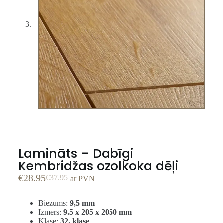
Lamināts – Dabīgi
Kembridžas ozolkoka dēļi
€
28.95
€
37.95
ar PVN
Biezums:
9,5 mm
Izmērs:
9.5 x 205 x 2050 mm
Klase:
32. klase