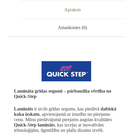
Apraksts
Atsauksmes (0)
Lamināta grīdas segumi – pārbaudīta vērtība no
Quick-Step
Lamināts
ir izcils grīdas segums, kas piedāvā
dabiskā
koka izskatu
, apvienojumā ar izturību un pieejamu
cenu. Mūsu piedāvājumā pieejams augstas kvalitātes
Quick-Step lamināts
, kas izceļas ar inovatīvām
tehnoloģijām, ilgmūžību un plašu dizainu izvēli.