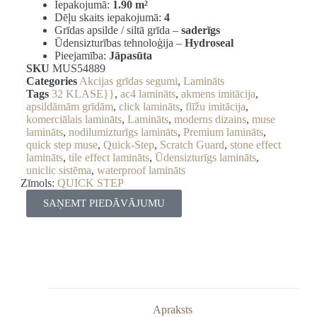
Iepakojumā:
1.90 m²
Dēļu skaits iepakojumā:
4
Grīdas apsilde / siltā grīda –
saderīgs
Ūdensizturības tehnoloģija –
Hydroseal
Pieejamība:
Jāpasūta
SKU
MUS54889
Categories
Akcijas grīdas segumi
,
Lamināts
Tags
32 KLASE}}
,
ac4 lamināts
,
akmens imitācija
,
apsildāmām grīdām
,
click lamināts
,
flīžu imitācija
,
komerciālais lamināts
,
Lamināts
,
moderns dizains
,
muse
lamināts
,
nodilumizturīgs lamināts
,
Premium lamināts
,
quick step muse
,
Quick-Step
,
Scratch Guard
,
stone effect
lamināts
,
tile effect lamināts
,
Ūdensizturīgs lamināts
,
uniclic sistēma
,
waterproof lamināts
Zīmols:
QUICK STEP
SAŅEMT PIEDĀVĀJUMU
Apraksts