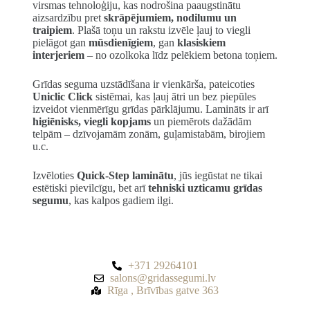
virsmas tehnoloģiju, kas nodrošina paaugstinātu
aizsardzību pret
skrāpējumiem, nodilumu un
traipiem
. Plašā toņu un rakstu izvēle ļauj to viegli
pielāgot gan
mūsdienīgiem
, gan
klasiskiem
interjeriem
– no ozolkoka līdz pelēkiem betona toņiem.
Grīdas seguma uzstādīšana ir vienkārša, pateicoties
Uniclic Click
sistēmai, kas ļauj ātri un bez piepūles
izveidot vienmērīgu grīdas pārklājumu. Lamināts ir arī
higiēnisks, viegli kopjams
un piemērots dažādām
telpām – dzīvojamām zonām, guļamistabām, birojiem
u.c.
Izvēloties
Quick-Step laminātu
, jūs iegūstat ne tikai
estētiski pievilcīgu, bet arī
tehniski uzticamu grīdas
segumu
, kas kalpos gadiem ilgi.
+371 29264101
salons@gridassegumi.lv
Rīga , Brīvības gatve 363