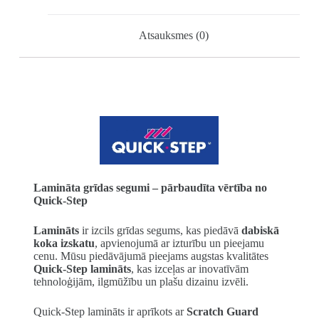
Atsauksmes (0)
Lamināta grīdas segumi – pārbaudīta vērtība no
Quick-Step
Lamināts
ir izcils grīdas segums, kas piedāvā
dabiskā
koka izskatu
, apvienojumā ar izturību un pieejamu
cenu. Mūsu piedāvājumā pieejams augstas kvalitātes
Quick-Step lamināts
, kas izceļas ar inovatīvām
tehnoloģijām, ilgmūžību un plašu dizainu izvēli.
Quick-Step lamināts ir aprīkots ar
Scratch Guard