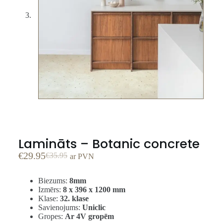
Lamināts – Botanic concrete
€
29.95
€
35.95
ar PVN
Biezums:
8mm
Izmērs:
8 x 396 x 1200 mm
Klase:
32. klase
Savienojums:
Uniclic
Gropes:
Ar 4V gropēm