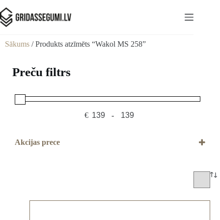
Sākums
/ Produkts atzīmēts “Wakol MS 258”
Preču filtrs
€
-
Minimum Price
Maximum Price
Akcijas prece
Akcijas prece