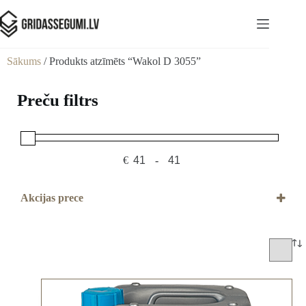
Sākums
/ Produkts atzīmēts “Wakol D 3055”
Preču filtrs
€
-
Minimum Price
Maximum Price
Akcijas prece
Akcijas prece