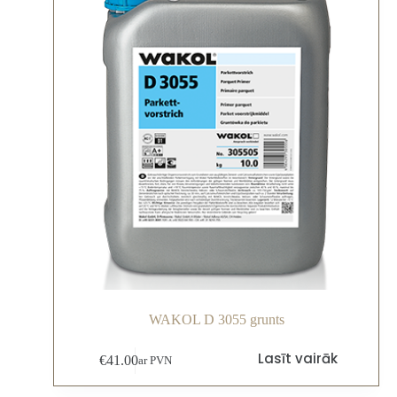
WAKOL D 3055 grunts
Lasīt vairāk
€
41.00
ar PVN