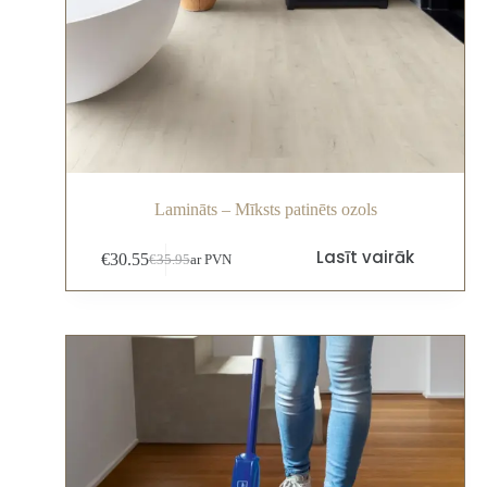
Lamināts – Mīksts patinēts ozols
Lasīt vairāk
€
30.55
€
35.95
ar PVN