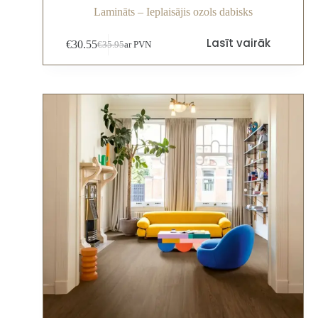
Lamināts – Ieplaisājis ozols dabisks
Lasīt vairāk
€
30.55
€
35.95
ar PVN