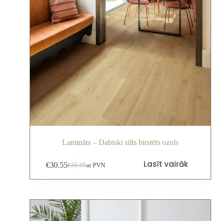
Lamināts – Dabiski silts birstēts ozols
Lasīt vairāk
€
30.55
€
35.95
ar PVN