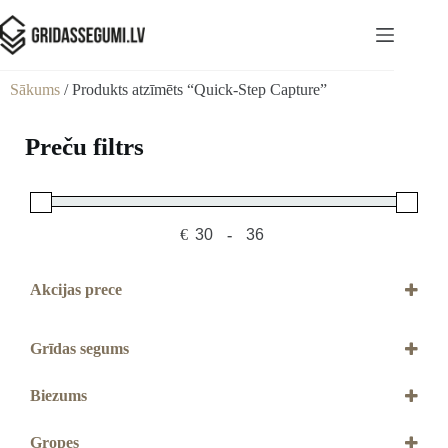
Sākums
/ Produkts atzīmēts “Quick-Step Capture”
Preču filtrs
€
-
Minimum Price
Maximum Price
Akcijas prece
Akcijas prece
Grīdas segums
Lamināts
Biezums
9 mm
Gropes