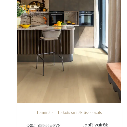
Lamināts – Lakots smilškrāsas ozols
Lasīt vairāk
€
30.55
€
35.95
ar PVN