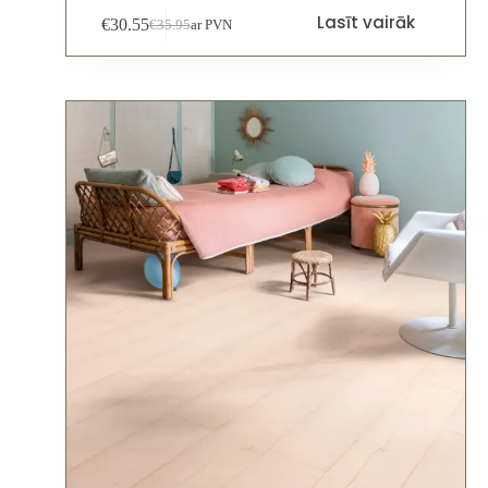
Lasīt vairāk
€
30.55
€
35.95
ar PVN