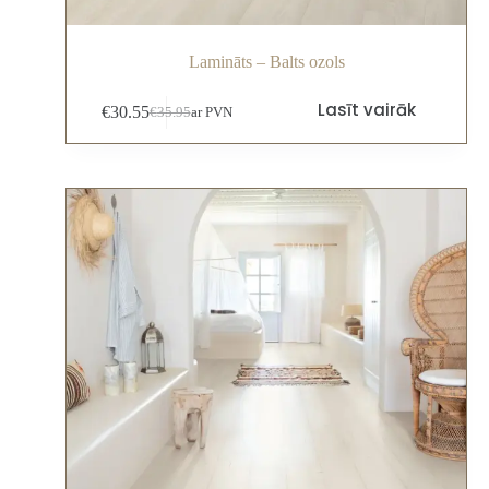
Lamināts – Balts ozols
Lasīt vairāk
€
30.55
€
35.95
ar PVN