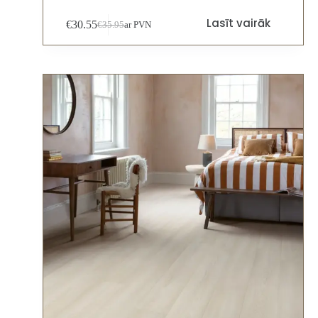
Lasīt vairāk
€
30.55
€
35.95
ar PVN