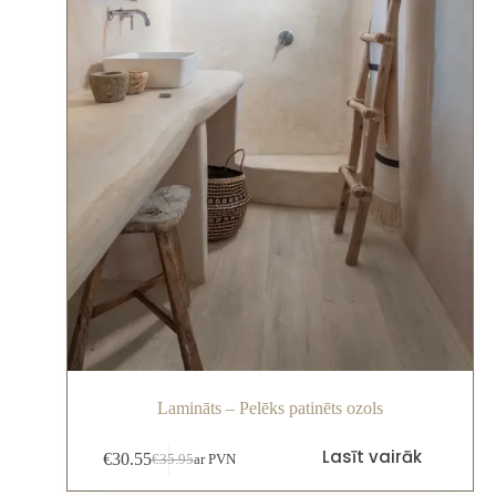
Lamināts – Pelēks patinēts ozols
Lasīt vairāk
€
30.55
€
35.95
ar PVN