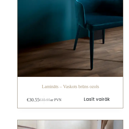
Lamināts – Vaskots brūns ozols
Lasīt vairāk
€
30.55
€
35.95
ar PVN