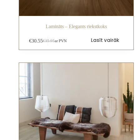
Lamināts – Elegants riekstkoks
Lasīt vairāk
€
30.55
€
35.95
ar PVN