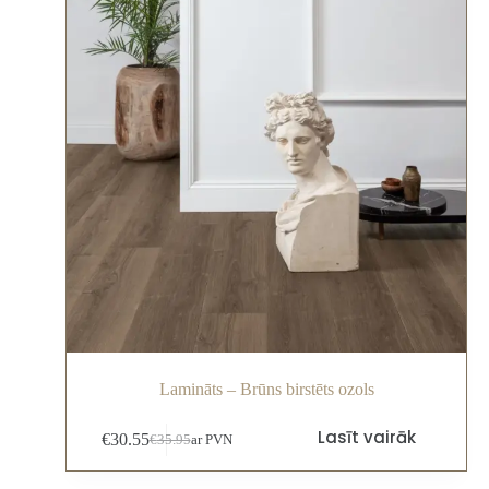
Lamināts – Brūns birstēts ozols
Lasīt vairāk
€
30.55
€
35.95
ar PVN