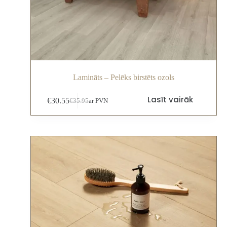
Lamināts – Pelēks birstēts ozols
Lasīt vairāk
€
30.55
€
35.95
ar PVN