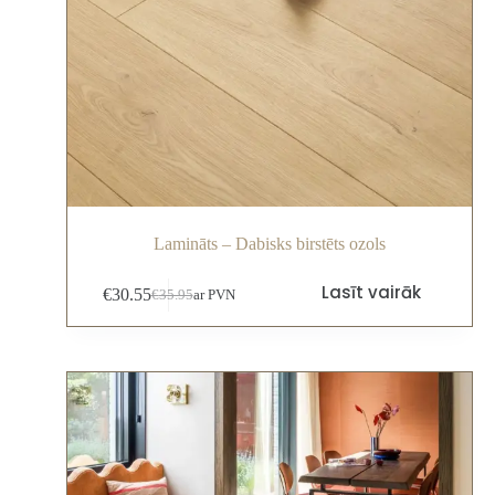
Lamināts – Dabisks birstēts ozols
Lasīt vairāk
€
30.55
€
35.95
ar PVN