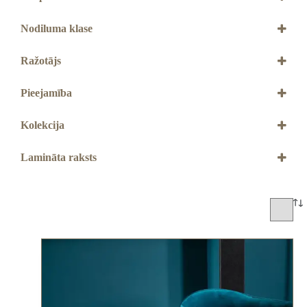
Ar 4V gropēm
Nodiluma klase
32. klase
Ražotājs
QUICK STEP
Pieejamība
Jāpasūta
Kolekcija
Capture
Lamināta raksts
Dēlis