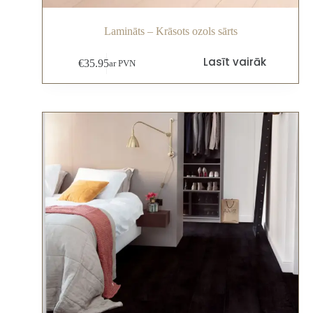
Lamināts – Krāsots ozols sārts
Lasīt vairāk
€
35.95
ar PVN