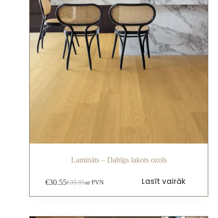
Lamināts – Dabīgs lakots ozols
Lasīt vairāk
€
30.55
€
35.95
ar PVN