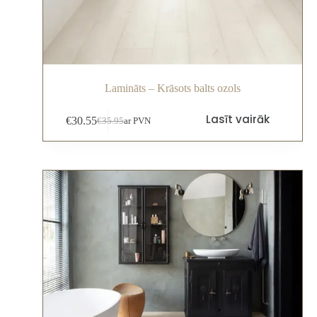
Lamināts – Krāsots balts ozols
Lasīt vairāk
€
30.55
€
35.95
ar PVN