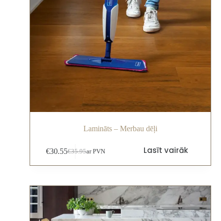
Lamināts – Merbau dēļi
Lasīt vairāk
€
30.55
€
35.95
ar PVN