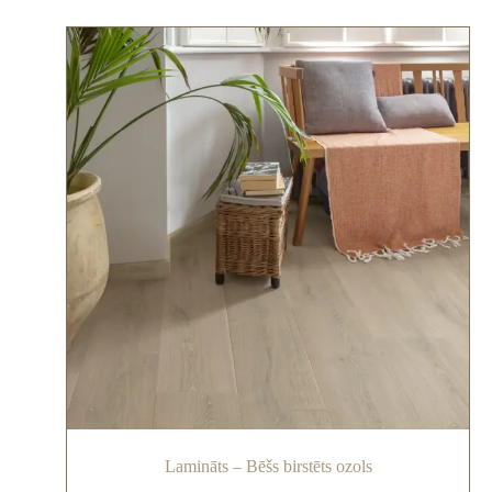
Lamināts – Bēšs birstēts ozols