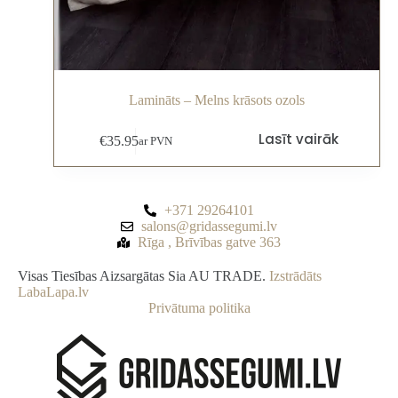
Lamināts – Melns krāsots ozols
Lasīt vairāk
€
35.95
ar PVN
+371 29264101
salons@gridassegumi.lv
Rīga , Brīvības gatve 363
Visas Tiesības Aizsargātas Sia AU TRADE.
Izstrādāts
LabaLapa.lv
Privātuma politika