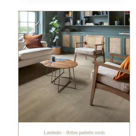
Lamināts – Brūns patinēts ozols