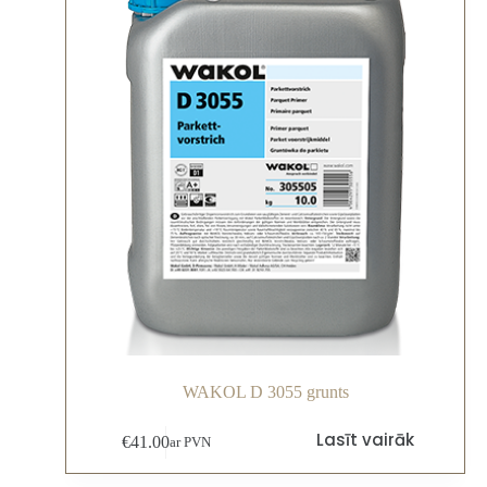
WAKOL D 3055 grunts
Lasīt vairāk
€
41.00
ar PVN