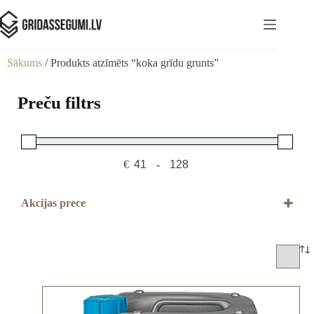
Sākums
/ Produkts atzīmēts “koka grīdu grunts”
Preču filtrs
€
-
Minimum Price
Maximum Price
Akcijas prece
Akcijas prece