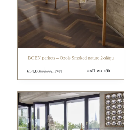
BOEN parkets – Ozols Smoked nature 2-slāņu
Lasīt vairāk
€
54.00
€
62.00
ar PVN