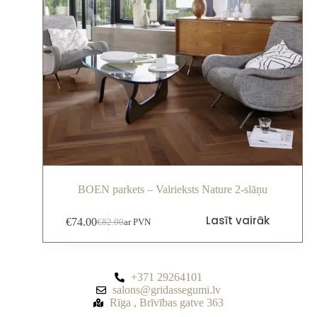
BOEN parkets – Valrieksts Nature 2-slāņu
Lasīt vairāk
€
74.00
€
82.00
ar PVN
+371 29264101
salons@gridassegumi.lv
Rīga , Brīvības gatve 363