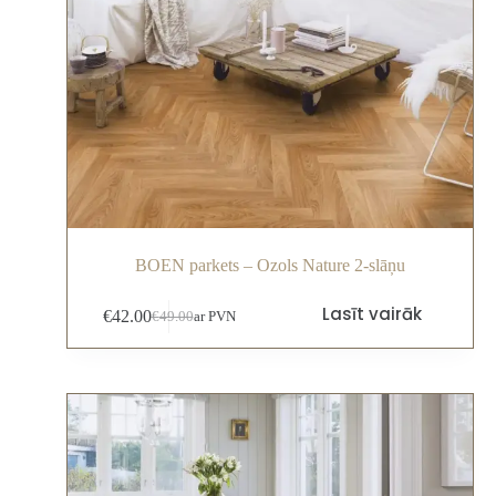
BOEN parkets – Ozols Nature 2-slāņu
Lasīt vairāk
€
42.00
€
49.00
ar PVN