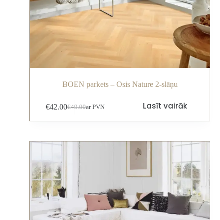
BOEN parkets – Osis Nature 2-slāņu
Lasīt vairāk
€
42.00
€
49.00
ar PVN