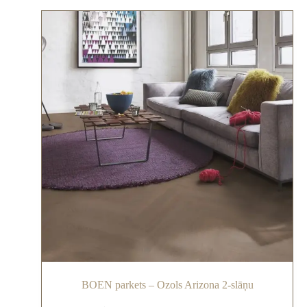
BOEN parkets – Ozols Arizona 2-slāņu