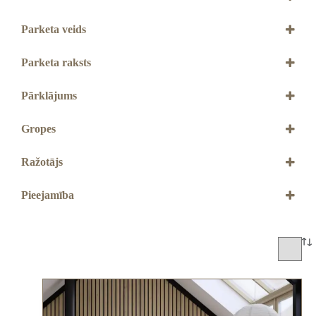
70 mm
138 mm
Parketa veids
2-slāņu
3-slāņu
Parketa raksts
Dēlis
Herringbone Skujiņa
Pārklājums
Live Mat laka
Live Natural eļļa
Gropes
Matēta laka
Ar 2V gropēm
Live Pure laka
Bez gropēm
Ražotājs
BOEN
Pieejamība
Jāpasūta