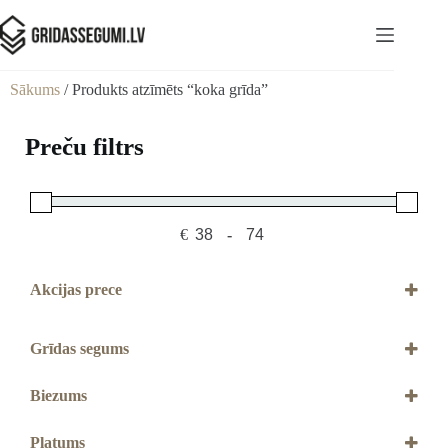
Sākums
/ Produkts atzīmēts “koka grīda”
Preču filtrs
€
-
Minimum Price
Maximum Price
Akcijas prece
Akcijas prece
Grīdas segums
Parkets
Biezums
10 mm
13,2 mm
Platums