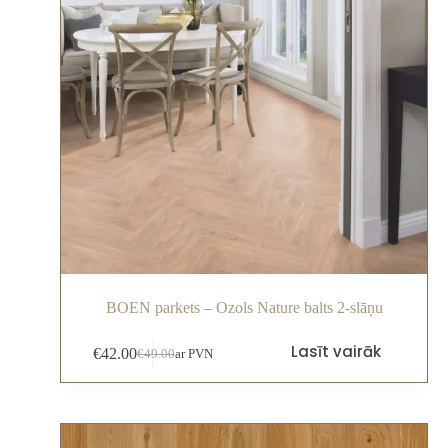
BOEN parkets – Ozols Nature balts 2-slāņu
Lasīt vairāk
€
42.00
€
49.00
ar PVN