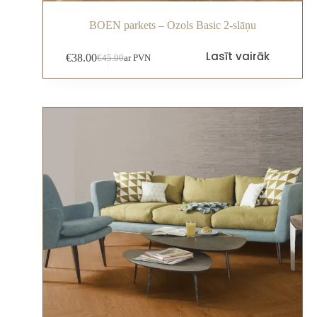
BOEN parkets – Ozols Basic 2-slāņu
Lasīt vairāk
€
38.00
€
45.00
ar PVN