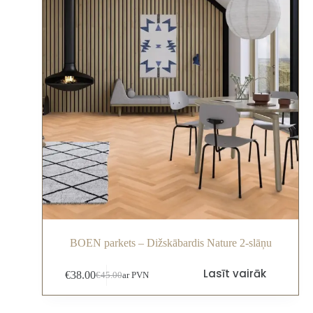
BOEN parkets – Dižskābardis Nature 2-slāņu
Lasīt vairāk
€
38.00
€
45.00
ar PVN