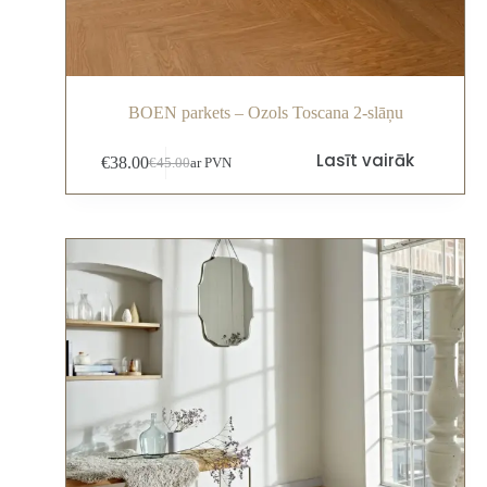
BOEN parkets – Ozols Toscana 2-slāņu
Lasīt vairāk
€
38.00
€
45.00
ar PVN