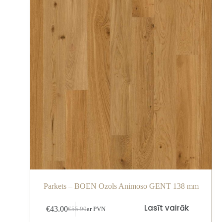
Parkets – BOEN Ozols Animoso GENT 138 mm
Lasīt vairāk
€
43.00
€
55.90
ar PVN