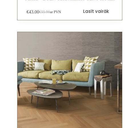
Lasīt vairāk
€
43.00
€
55.90
ar PVN