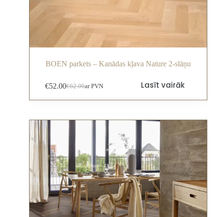
BOEN parkets – Kanādas kļava Nature 2-slāņu
Lasīt vairāk
€
52.00
€
62.00
ar PVN