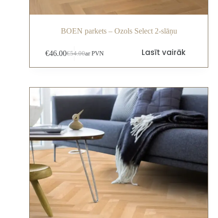
BOEN parkets – Ozols Select 2-slāņu
Lasīt vairāk
€
46.00
€
54.00
ar PVN