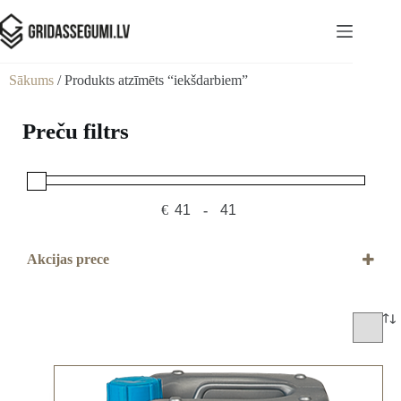
Sākums
/ Produkts atzīmēts “iekšdarbiem”
Preču filtrs
€
-
Minimum Price
Maximum Price
Akcijas prece
Akcijas prece