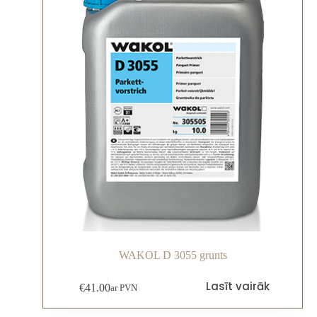
WAKOL D 3055 grunts
Lasīt vairāk
€
41.00
ar PVN