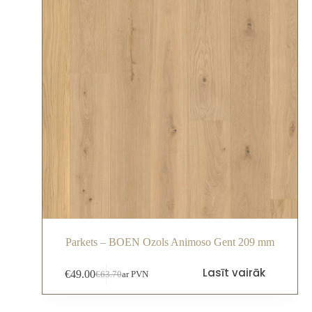
Parkets – BOEN Ozols Animoso Gent 209 mm
Lasīt vairāk
€
49.00
€
63.70
ar PVN