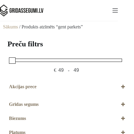
Sākums
/ Produkts atzīmēts “gent parkets”
Preču filtrs
€
-
Minimum Price
Maximum Price
Akcijas prece
Akcijas prece
Grīdas segums
Parkets
Biezums
13,2 mm
Platums