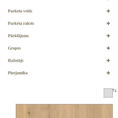
209 mm
Parketa veids
3-slāņu
Parketa raksts
Dēlis
Pārklājums
Live Mat laka
Live Natural eļļa
Gropes
Live Pure laka
Ar 2V gropēm
Ražotājs
BOEN
Pieejamība
Jāpasūta