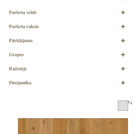
138 mm
Parketa veids
3-slāņu
Parketa raksts
Dēlis
Pārklājums
Live Mat laka
Live Pure laka
Gropes
Ar 2V gropēm
Ražotājs
BOEN
Pieejamība
Jāpasūta