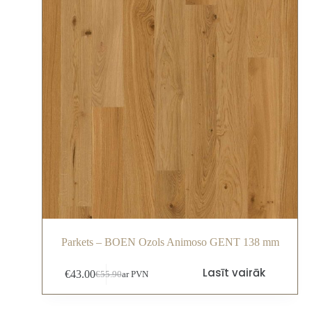
Parkets – BOEN Ozols Animoso GENT 138 mm
Lasīt vairāk
€
43.00
€
55.90
ar PVN