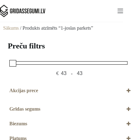
Sākums
/ Produkts atzīmēts “1-joslas parkets”
Preču filtrs
€
-
Minimum Price
Maximum Price
Akcijas prece
Akcijas prece
Grīdas segums
Parkets
Biezums
13,2 mm
Platums