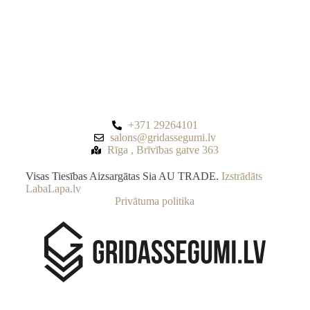
+371 29264101
salons@gridassegumi.lv
Rīga , Brīvības gatve 363
Visas Tiesības Aizsargātas Sia AU TRADE.
Izstrādāts
LabaLapa.lv
Privātuma politika