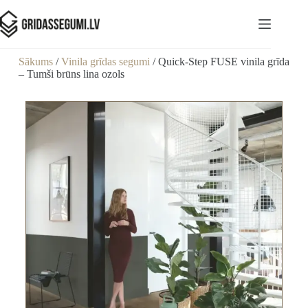
Sākums
/
Vinila grīdas segumi
/ Quick-Step FUSE vinila grīda
– Tumši brūns lina ozols