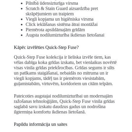
Pilnībā ūdensizturīga virsma
Scratch & Stain Guard aizsardzība pret
skrāpējumiem un traipiem
Viegli kopjama un higiēniska virsma
Click ieklāšanas sistēma ātrai montāžai
Piemērota apsildāmajām grīdām
Augsta nodilumizturība ikdienas lietošanai
Kāpēc izvēlēties Quick-Step Fuse?
Quick-Step Fuse kolekcija ir lieliska izvēle tiem, kas
vēlas dabīga koka grīdas izskatu, bet vienlaikus novērtē
visas vinila grīdas priekšrocības. Grīdas segums ir silts
un patīkams staigāšanai, nebaidās no mitruma un ir
viegli kopjams, tādēļ tas ir piemērots viesistabām,
guļamistabām, virtuvēm, koridoriem un citām telpām.
Pateicoties augstajai nodilumizturībai un modernajām
ražošanas tehnoloģijām, Quick-Step Fuse vinila grīdas
saglabā savu izskatu daudzus gadus un nodrošina
ilgtermiņa komfortu ikdienas lietošanā.
Papildu informācija un saites