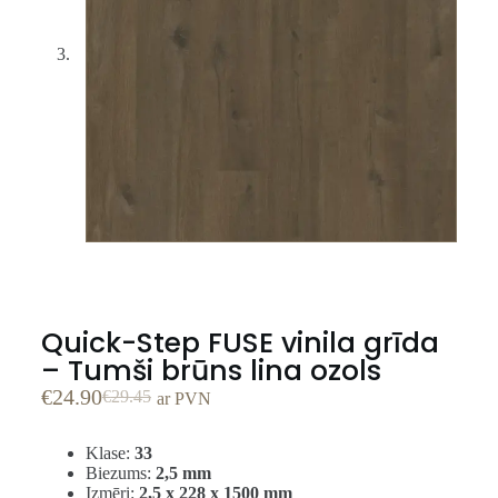
Quick-Step FUSE vinila grīda
– Tumši brūns lina ozols
€
24.90
€
29.45
ar PVN
Klase:
33
Biezums:
2,5 mm
Izmēri:
2,5 x 228 x 1500 mm