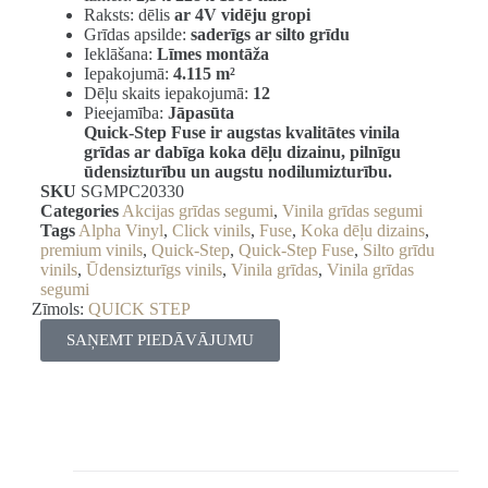
Raksts: dēlis
ar 4V vidēju gropi
Grīdas apsilde:
saderīgs ar silto grīdu
Ieklāšana:
Līmes montāža
Iepakojumā:
4.115 m²
Dēļu skaits iepakojumā:
12
Pieejamība:
Jāpasūta
Quick-Step Fuse ir augstas kvalitātes vinila
grīdas ar dabīga koka dēļu dizainu, pilnīgu
ūdensizturību un augstu nodilumizturību.
SKU
SGMPC20330
Categories
Akcijas grīdas segumi
,
Vinila grīdas segumi
Tags
Alpha Vinyl
,
Click vinils
,
Fuse
,
Koka dēļu dizains
,
premium vinils
,
Quick-Step
,
Quick-Step Fuse
,
Silto grīdu
vinils
,
Ūdensizturīgs vinils
,
Vinila grīdas
,
Vinila grīdas
segumi
Zīmols:
QUICK STEP
SAŅEMT PIEDĀVĀJUMU